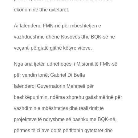
ekonominë dhe qytetarët.
Ai falënderoi FMN-në për mbështetjen e
vazhdueshme dhënë Kosovës dhe BQK-së në
veçanti përgjatë gjithë këtyre viteve.
Nga ana tjetër, udhëheqësi i Misionit të FMN-së
për vendin tonë, Gabriel Di Bella
falënderoi Guvernatorin Mehmeti për
bashkëpunimin, ndërsa shprehu gatishmërinë për
vazhdimin e mbështetjes dhe realizimit të
projekteve të ndryshme së bashku me BQK-në,
përmes të cilave do të përfitonin qytetarët dhe