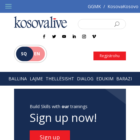
GGMK
/
KosovaKosovo
SQ
EN
Regjistrohu
BALLINA
LAJME
THELLËSISHT
DIALOG
EDUKIM
BARAZI
Build Skills with
our
trainings
Sign up now!
Sign up