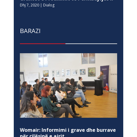
Dhj 7, 2020
|
Dialog
BARAZI
Womair: Informimi i grave dhe burrave
për cilësinë e ajrit