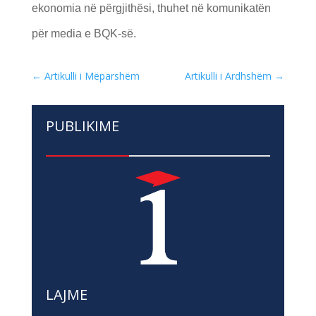
ekonomia në përgjithësi, thuhet në komunikatën
për media e BQK-së.
←
Artikulli i Mëparshëm
Artikulli i Ardhshëm
→
PUBLIKIME
LAJME