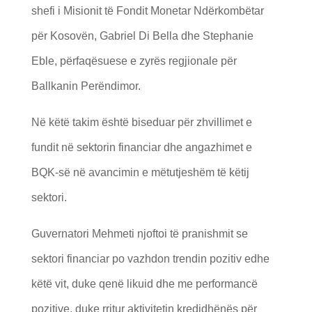
shefi i Misionit të Fondit Monetar Ndërkombëtar
për Kosovën, Gabriel Di Bella dhe Stephanie
Eble, përfaqësuese e zyrës regjionale për
Ballkanin Perëndimor.
Në këtë takim është biseduar për zhvillimet e
fundit në sektorin financiar dhe angazhimet e
BQK-së në avancimin e mëtutjeshëm të këtij
sektori.
Guvernatori Mehmeti njoftoi të pranishmit se
sektori financiar po vazhdon trendin pozitiv edhe
këtë vit, duke qenë likuid dhe me performancë
pozitive, duke rritur aktivitetin kredidhënës për