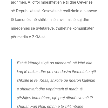
ardhmen. Ai ofroi mbështetjen e tij dhe Qeverisë
së Republikës së Kosovës në realizimin e planeve
të komunës, në shërbim të zhvillimit të saj dhe
mirëqenies së qytetarëve, thuhet në komunikatën
për media e ZKM-së.
Është kënaqësi që po takohemi, në këtë ditë
kaq të bukur, dhe po i vendosim themelet e një
shkolle të re. Kësaj shkolle që nderon kujtimin
e shkrimtarit dhe veprimtarit të madh të
çështjes kombëtare, një prej rilindësve më të
shquar, Fan Noli, emrin e të cilit mbanë