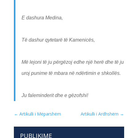
E dashura Medina,
Të dashur qytetarë të Kamenicës,
Më lejoni të ju përgëzoj edhe një herë dhe të ju
uroj punime të mbara në ndërtimin e shkollës.
Ju faleminderit dhe e gëzofshi!
←
Artikulli i Mëparshëm
Artikulli i Ardhshëm
→
PUBLIKIME