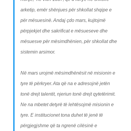
arketip, emër shënjues për shkollat shqipe e
për mësuesinë. Andaj çdo mars, kujtojmë
përpjekjet dhe sakrificat e mësueseve dhe
mësuesve për mësimdhënien, për shkollat dhe
sistemin arsimor.
Në mars urojmë mësimdhënësit në misionin e
tyre të përkryer. Ata që na e adresojnë jetën
tonë drejt talentit, njeriun tonë drejt qytetërimit.
Ne na mbetet detyrë të lehtësojmë misionin e
tyre. E institucionet tona duhet të jenë të
përgjegjshme që ta ngrenë cilësinë e