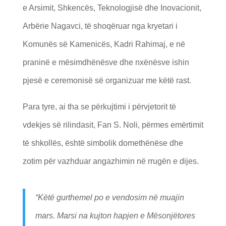
e Arsimit, Shkencës, Teknologjisë dhe Inovacionit,
Arbërie Nagavci, të shoqëruar nga kryetari i
Komunës së Kamenicës, Kadri Rahimaj, e në
praninë e mësimdhënësve dhe nxënësve ishin
pjesë e ceremonisë së organizuar me këtë rast.
Para tyre, ai tha se përkujtimi i përvjetorit të
vdekjes së rilindasit, Fan S. Noli, përmes emërtimit
të shkollës, është simbolik domethënëse dhe
zotim për vazhduar angazhimin në rrugën e dijes.
“Këtë gurthemel po e vendosim në muajin
mars. Marsi na kujton hapjen e Mësonjëtores