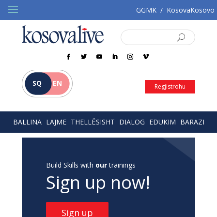
GGMK
/
KosovaKosovo
SQ
EN
Regjistrohu
BALLINA
LAJME
THELLËSISHT
DIALOG
EDUKIM
BARAZI
Build Skills with
our
trainings
Sign up now!
Sign up