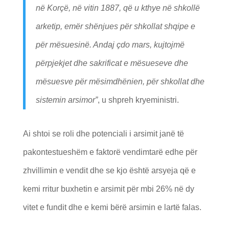
në Korçë, në vitin 1887, që u kthye në shkollë
arketip, emër shënjues për shkollat shqipe e
për mësuesinë. Andaj çdo mars, kujtojmë
përpjekjet dhe sakrificat e mësueseve dhe
mësuesve për mësimdhënien, për shkollat dhe
sistemin arsimor”
, u shpreh kryeministri.
Ai shtoi se roli dhe potenciali i arsimit janë të
pakontestueshëm e faktorë vendimtarë edhe për
zhvillimin e vendit dhe se kjo është arsyeja që e
kemi rritur buxhetin e arsimit për mbi 26% në dy
vitet e fundit dhe e kemi bërë arsimin e lartë falas.