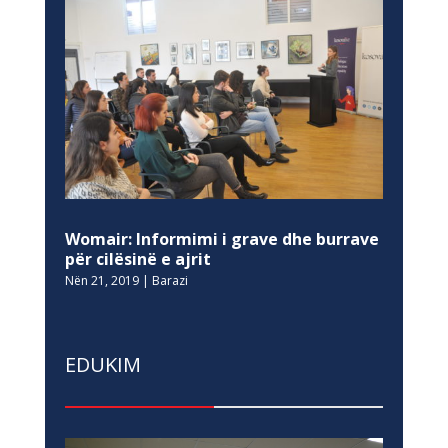
Womair: Informimi i grave dhe burrave
për cilësinë e ajrit
Nën 21, 2019
|
Barazi
EDUKIM