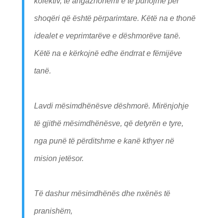
kolektiv, të angazhohemi e të punojmë për
shoqëri që është përparimtare. Këtë na e thonë
idealet e veprimtarëve e dëshmorëve tanë.
Këtë na e kërkojnë edhe ëndrrat e fëmijëve
tanë.
Lavdi mësimdhënësve dëshmorë. Mirënjohje
të gjithë mësimdhënësve, që detyrën e tyre,
nga punë të përditshme e kanë kthyer në
mision jetësor.
Të dashur mësimdhënës dhe nxënës të
pranishëm,