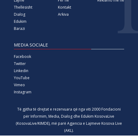
Lajme
Për ne
Reklamo me ne
Thellësisht
Kontakt
Dialog
Arkiva
Edukim
Barazi
MEDIA SOCIALE
Facebook
Twitter
Linkedin
YouTube
Vimeo
Instagram
Të gjitha të drejtat e rezervuara që nga viti 2000 Fondacioni
për Informim, Media, Dialog dhe Edukim KosovaLive
(KosovaLive/KIMDE), më parë Agjencia e Lajmeve Kosova Live
(AKL).