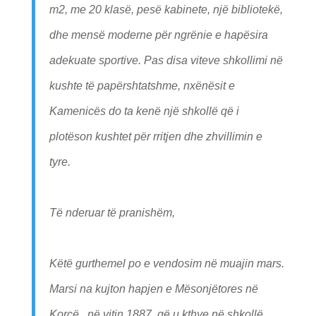
m2, me 20 klasë, pesë kabinete, një bibliotekë,
dhe mensë moderne për ngrënie e hapësira
adekuate sportive. Pas disa viteve shkollimi në
kushte të papërshtatshme, nxënësit e
Kamenicës do ta kenë një shkollë që i
plotëson kushtet për rritjen dhe zhvillimin e
tyre.
Të nderuar të pranishëm,
Këtë gurthemel po e vendosim në muajin mars.
Marsi na kujton hapjen e Mësonjëtores në
Korçë, në vitin 1887, që u kthye në shkollë