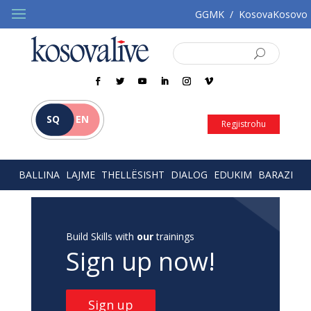
GGMK
/
KosovaKosovo
SQ
EN
Regjistrohu
BALLINA
LAJME
THELLËSISHT
DIALOG
EDUKIM
BARAZI
Build Skills with
our
trainings
Sign up now!
Sign up