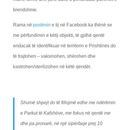
brendshme.
Rama në
postimin
e tij në Facebook ka thënë se
me përfundimin e këtij objekti, të gjithë qentë
endacak të identifikuar në territorin e Prishtinës do
të trajtohen – vaksinohen, shërohen dhe
kastrohen/sterilizohen në këtë qendër.
Shumë shpejt do të fillojmë edhe me ndërtimin
e Parkut të Kafshëve, me fokus në qentë me
dhe pa pronarë, në një sipërfaqe prej 10