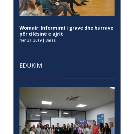
Womair: Informimi i grave dhe burrave
për cilësinë e ajrit
Nën 21, 2019
|
Barazi
EDUKIM