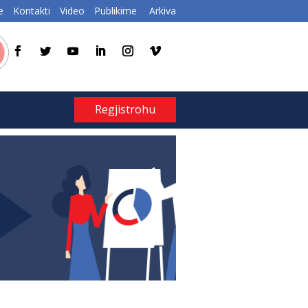
e
Kontakti
Video
Publikime
Arkiva
Regjistrohu