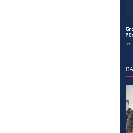
Gr
Për
Dhj 
BA