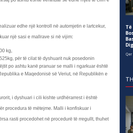
lizuar edhe një kontroll në automjetin e lartcekur,
Të
Bo
kuar një sasi e mallrave si në vijim:
Ba
Di
00 kg,
Qer 
525kg, për të cilat të dyshuarit nuk posedonin
jtit po ashtu kanë pranuar se malli i ngarkuar është
 Republika e Maqedonisë së Veriut, në Republikën e
TH
rit, i dyshuari i cili kishte urdhërarrest i është
ër procedura të mëtejme. Malli i konfiskuar i
a rasti procedohet në procedurë të rregullt, thuhet