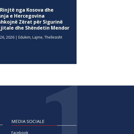
 Rinjtë nga Kosova dhe
snja e Hercegovina
shkojnë Zërat për Sigurinë
gjitale dhe Shëndetin Mendor
26, 2026
|
Edukim
,
Lajme
,
Thellesisht
MEDIA SOCIALE
Facebook