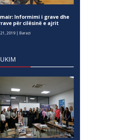
mair: Informimi i grave dhe
rave për cilësinë e ajrit
21, 2019
|
Barazi
DUKIM