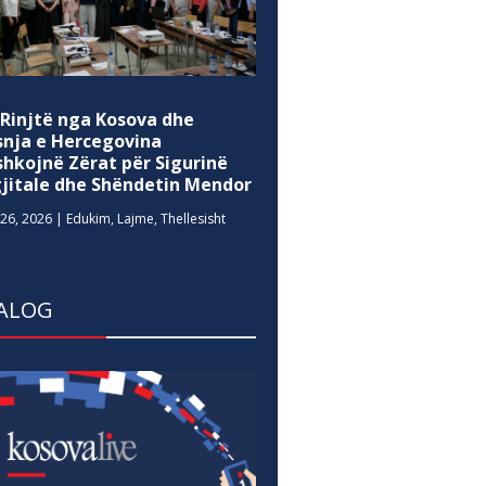
 Rinjtë nga Kosova dhe
snja e Hercegovina
shkojnë Zërat për Sigurinë
gjitale dhe Shëndetin Mendor
26, 2026
|
Edukim
,
Lajme
,
Thellesisht
ALOG