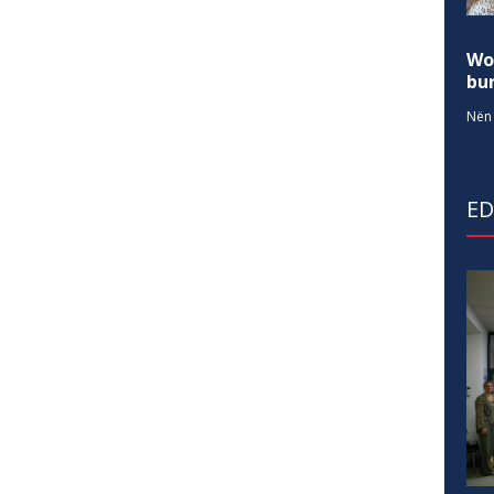
Wo
bur
Nën 
E