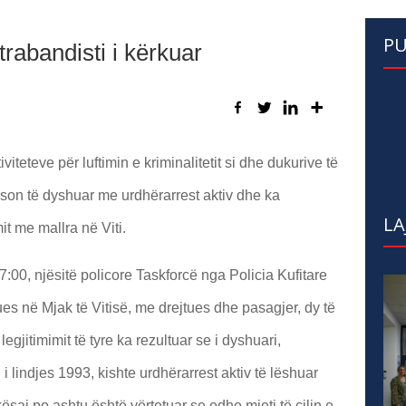
PU
trabandisti i kërkuar
iteteve për luftimin e kriminalitetit si dhe dukurive të
erson të dyshuar me urdhërarrest aktiv dhe ka
LA
it me mallra në Viti.
:00, njësitë policore Taskforcë nga Policia Kufitare
es në Mjak të Vitisë, me drejtues dhe pasagjer, dy të
gjitimimit të tyre ka rezultuar se i dyshuari,
iti i lindjes 1993, kishte urdhërarrest aktiv të lëshuar
saj po ashtu është vërtetuar se edhe mjeti të cilin e