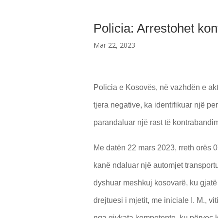
Policia: Arrestohet kon
Mar 22, 2023
Policia e Kosovës, në vazhdën e aktiv
tjera negative, ka identifikuar një p
parandaluar një rast të kontrabandim
Me datën 22 mars 2023, rreth orës 07
kanë ndaluar një automjet transportu
dyshuar meshkuj kosovarë, ku gjatë le
drejtuesi i mjetit, me iniciale I. M., v
nga gjykata kompetente, ku përveç kë