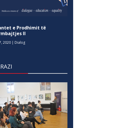
antet e Prodhimit të
mbajtjes II
7, 2020
|
Dialog
RAZI