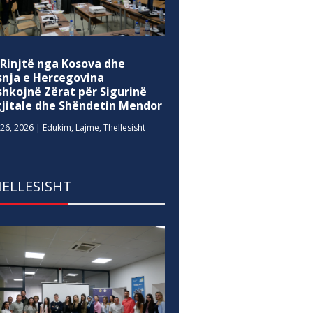
 Rinjtë nga Kosova dhe
snja e Hercegovina
shkojnë Zërat për Sigurinë
gjitale dhe Shëndetin Mendor
26, 2026
|
Edukim
,
Lajme
,
Thellesisht
ELLESISHT