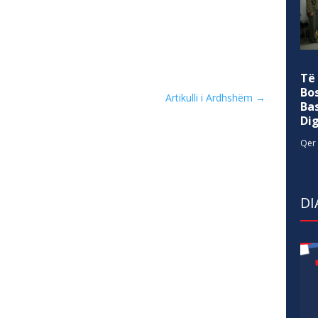
Të
Bo
Artikulli i Ardhshëm
→
Ba
Di
Qer 
DI