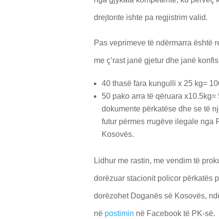
drejtonte ishte pa regjistrim valid.
Pas veprimeve të ndërmarra është rea
me ç’rast janë gjetur dhe janë konfis
40 thasë fara kungulli x 25 kg= 10
50 pako arra të qëruara x10.5kg= 
dokumente përkatëse dhe se të një
futur përmes rrugëve ilegale nga
Kosovës.
Lidhur me rastin, me vendim të prokuro
dorëzuar stacionit policor përkatës p
dorëzohet Doganës së Kosovës, ndërs
në
postimin
në Facebook të PK-së.