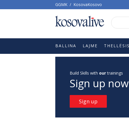
GGMK
/
KosovaKosovo
BALLINA
LAJME
THELLËSI
Build Skills with
our
trainings
Sign up now
Sign up