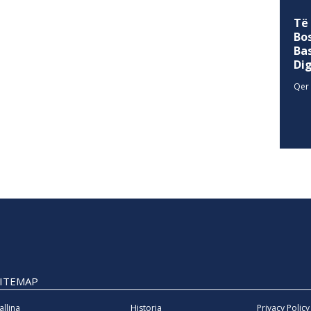
Të
Bo
Ba
Di
Qer 
SITEMAP
allina
Historia
Privacy Policy