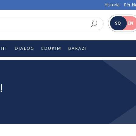
Historia
Për N
SQ
EN
SHT
DIALOG
EDUKIM
BARAZI
!