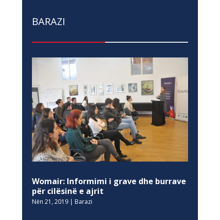
BARAZI
Womair: Informimi i grave dhe burrave
për cilësinë e ajrit
Nën 21, 2019
|
Barazi