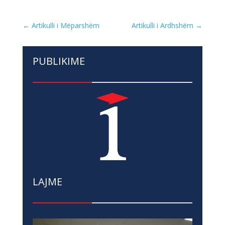
←
Artikulli i Mëparshëm
Artikulli i Ardhshëm
→
PUBLIKIME
LAJME