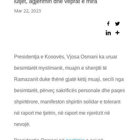
lutjet, agjërimin dhe veprat e mira
Mar 22, 2023
Presidentja e Kosovës, Vjosa Osmani ka uruar
besimtarët myslimanë, muajin e shenjtë të
Ramazanit duke thënë gjatë këtij muaji, secili nga
besimtarët, përveç sakrificës personale dhe paqes
shpirtërore, manifeston shpirtin solidar e tolerant
në raport me tjetrin, në raport me njerëzit në
nevojë.