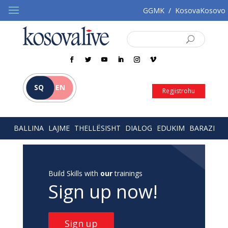
GGMK
/
KosovaKosovo
SQ
EN
Regjistrohu
BALLINA
LAJME
THELLËSISHT
DIALOG
EDUKIM
BARAZI
Build Skills with
our
trainings
Sign up now!
Sign up