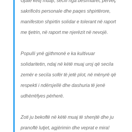
Gjatë këtij muaji, secili nga besimtarët, përveç
sakrificës personale dhe paqes shpirtërore,
manifeston shpirtin solidar e tolerant në raport
me tjetrin, në raport me njerëzit në nevojë.
Populli ynë gjithmonë e ka kultivuar
solidaritetin, ndaj në këtë muaj uroj që secila
zemër e secila sofër të jetë plot, në mënyrë që
respekti i ndërsjellë dhe dashuria të jenë
udhërrëfyes përherë.
Zoti ju bekoftë në këtë muaj të shenjtë dhe ju
pranoftë lutjet, agjërimin dhe veprat e mira!