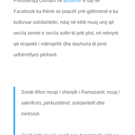
Presidentja Osmani në
postimin
e saj në
Facebook ka thënë se populli ynë gjithmonë e ka
kultivuar solidaritetin, ndaj në këtë muaj uroj që
secila zemër e secila sofër të jetë plot, në mënyrë
që respekti i ndërsjellë dhe dashuria të jenë
udhërrëfyes përherë.
Sonte fillon muaji i shenjtë i Ramazanit, muaj i
sakrificës, përkushtimit, solidaritetit dhe
mirësisë.