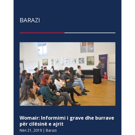
BARAZI
Womair: Informimi i grave dhe burrave
për cilësinë e ajrit
Nën 21, 2019
|
Barazi