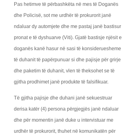
Pas hetimve të përbashkëta në mes të Doganës
dhe Policisë, sot me urdhër të prokurorit janë
ndaluar dy automjete dhe me pastaj janë bastisur
pronat e të dyshuarve (Viti). Gjatë bastisje njësit e
doganës kanë hasur në sasi të konsideruesheme
të duhanit të papërpunuar si dhe pajisje për grirje
dhe paketim të duhanit, vlen të theksohet se të
gjitha prodhimet janë produkte të falsifikuar.
Të gjitha pajisje dhe duhani janë sekuestruar
derisa katër (4) persona përgjegjës janë ndaluar
dhe për momentin janë duke u intervistuar me
urdhër të prokurorit, thuhet në komunikatën për