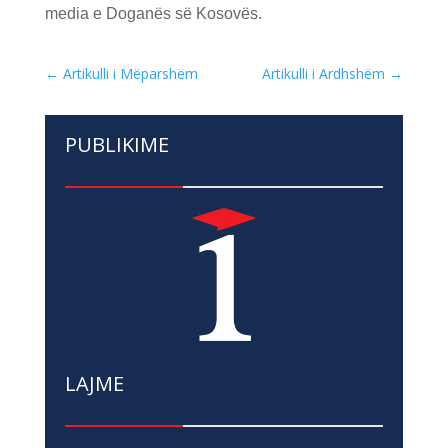
media e Doganës së Kosovës.
←
Artikulli i Mëparshëm
Artikulli i Ardhshëm
→
PUBLIKIME
LAJME