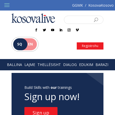
GGMK
/
KosovaKosovo
SQ
EN
Regjistrohu
BALLINA
LAJME
THELLËSISHT
DIALOG
EDUKIM
BARAZI
Build Skills with
our
trainings
Sign up now!
Sign up