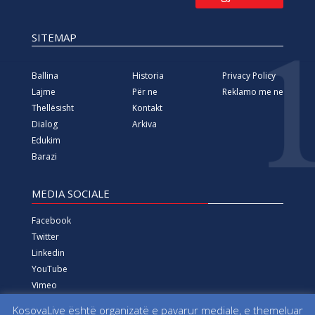
SITEMAP
Ballina
Historia
Privacy Policy
Lajme
Për ne
Reklamo me ne
Thellësisht
Kontakt
Dialog
Arkiva
Edukim
Barazi
MEDIA SOCIALE
Facebook
Twitter
Linkedin
YouTube
Vimeo
Instagram
KosovaLive është organizatë e pavarur mediale, e themeluar