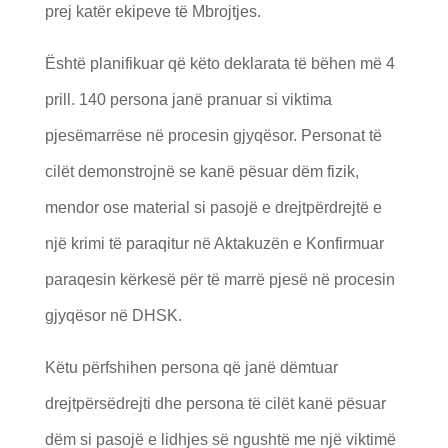
prej katër ekipeve të Mbrojtjes.
Është planifikuar që këto deklarata të bëhen më 4
prill. 140 persona janë pranuar si viktima
pjesëmarrëse në procesin gjyqësor. Personat të
cilët demonstrojnë se kanë pësuar dëm fizik,
mendor ose material si pasojë e drejtpërdrejtë e
një krimi të paraqitur në Aktakuzën e Konfirmuar
paraqesin kërkesë për të marrë pjesë në procesin
gjyqësor në DHSK.
Këtu përfshihen persona që janë dëmtuar
drejtpërsëdrejti dhe persona të cilët kanë pësuar
dëm si pasojë e lidhjes së ngushtë me një viktimë