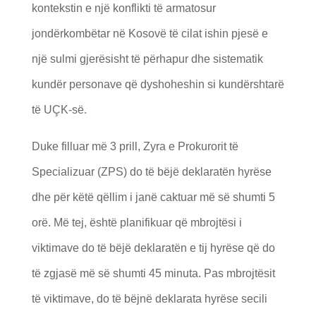
kontekstin e një konflikti të armatosur
jondërkombëtar në Kosovë të cilat ishin pjesë e
një sulmi gjerësisht të përhapur dhe sistematik
kundër personave që dyshoheshin si kundërshtarë
të UÇK-së.
Duke filluar më 3 prill, Zyra e Prokurorit të
Specializuar (ZPS) do të bëjë deklaratën hyrëse
dhe për këtë qëllim i janë caktuar më së shumti 5
orë. Më tej, është planifikuar që mbrojtësi i
viktimave do të bëjë deklaratën e tij hyrëse që do
të zgjasë më së shumti 45 minuta. Pas mbrojtësit
të viktimave, do të bëjnë deklarata hyrëse secili