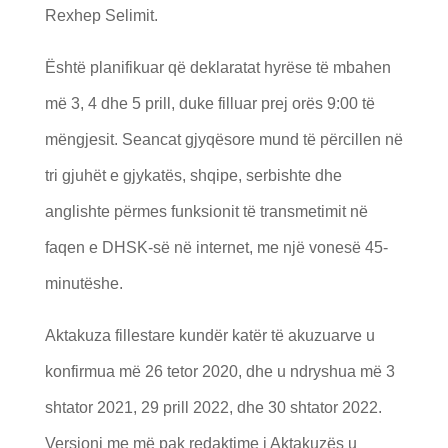
Rexhep Selimit.
Është planifikuar që deklaratat hyrëse të mbahen
më 3, 4 dhe 5 prill, duke filluar prej orës 9:00 të
mëngjesit. Seancat gjyqësore mund të përcillen në
tri gjuhët e gjykatës, shqipe, serbishte dhe
anglishte përmes funksionit të transmetimit në
faqen e DHSK-së në internet, me një vonesë 45-
minutëshe.
Aktakuza fillestare kundër katër të akuzuarve u
konfirmua më 26 tetor 2020, dhe u ndryshua më 3
shtator 2021, 29 prill 2022, dhe 30 shtator 2022.
Versioni me më pak redaktime i Aktakuzës u