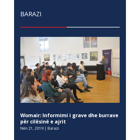
BARAZI
Womair: Informimi i grave dhe burrave
për cilësinë e ajrit
Nën 21, 2019
|
Barazi