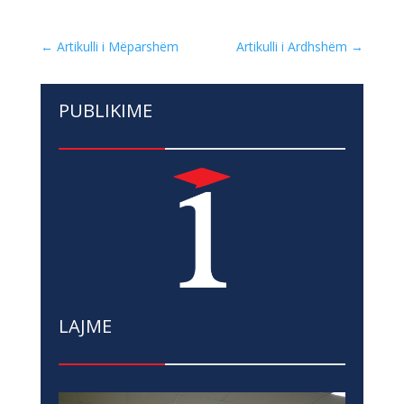
←
Artikulli i Mëparshëm
Artikulli i Ardhshëm
→
PUBLIKIME
LAJME