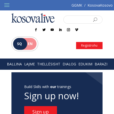
GGMK
/
KosovaKosovo
SQ
EN
Regjistrohu
BALLINA
LAJME
THELLËSISHT
DIALOG
EDUKIM
BARAZI
Build Skills with
our
trainings
Sign up now!
Sign up