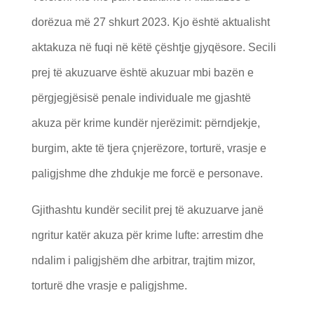
dorëzua më 27 shkurt 2023. Kjo është aktualisht
aktakuza në fuqi në këtë çështje gjyqësore. Secili
prej të akuzuarve është akuzuar mbi bazën e
përgjegjësisë penale individuale me gjashtë
akuza për krime kundër njerëzimit: përndjekje,
burgim, akte të tjera çnjerëzore, torturë, vrasje e
paligjshme dhe zhdukje me forcë e personave.
Gjithashtu kundër secilit prej të akuzuarve janë
ngritur katër akuza për krime lufte: arrestim dhe
ndalim i paligjshëm dhe arbitrar, trajtim mizor,
torturë dhe vrasje e paligjshme.