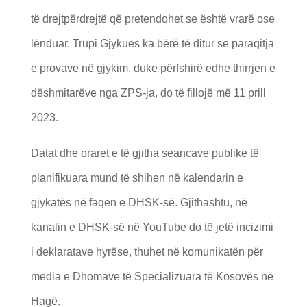
të drejtpërdrejtë që pretendohet se është vrarë ose
lënduar. Trupi Gjykues ka bërë të ditur se paraqitja
e provave në gjykim, duke përfshirë edhe thirrjen e
dëshmitarëve nga ZPS-ja, do të fillojë më 11 prill
2023.
Datat dhe oraret e të gjitha seancave publike të
planifikuara mund të shihen në kalendarin e
gjykatës në faqen e DHSK-së. Gjithashtu, në
kanalin e DHSK-së në YouTube do të jetë incizimi
i deklaratave hyrëse, thuhet në komunikatën për
media e Dhomave të Specializuara të Kosovës në
Hagë.