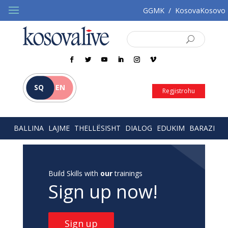
GGMK
/
KosovaKosovo
SQ
EN
Regjistrohu
BALLINA
LAJME
THELLËSISHT
DIALOG
EDUKIM
BARAZI
Build Skills with
our
trainings
Sign up now!
Sign up