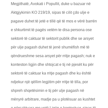
Megjithatë, Avokati i Popullit, duke u bazuar në
Aktgjykimin KO 219/19, sipas të cilit çdo ulje e
pagave duhet të jetë e tillë që të mos e vërë barrën
e shkurtimit të pagës vetëm te disa persona ose
sektorë të caktuar të sektorit publik dhe se arsyet
për ulje pagash duhet të jenë shumëfish më të
qëndrueshme sesa arsyet për rritje pagash; nuk e
konteston ligjin dhe shtojcat e tij në pjesët ku për
sektorë të caktuar ka rritje pagash dhe ku është
ndjekur një qëllim legjitim për rritje të tilla, por
shpreh shqetësimin e tij për ulje pagash në
mënyrë arbitrare, madje pa u plotësuar as kushtet
e përcaktuara me vetë Ligjin e kontestuar, sipas të