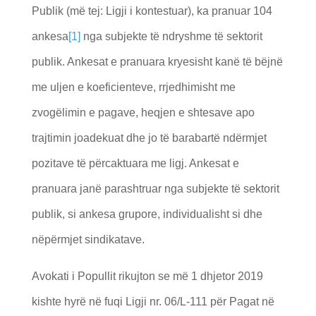
Publik (më tej: Ligji i kontestuar), ka pranuar 104
ankesa
[1]
nga subjekte të ndryshme të sektorit
publik. Ankesat e pranuara kryesisht kanë të bëjnë
me uljen e koeficienteve, rrjedhimisht me
zvogëlimin e pagave, heqjen e shtesave apo
trajtimin joadekuat dhe jo të barabartë ndërmjet
pozitave të përcaktuara me ligj. Ankesat e
pranuara janë parashtruar nga subjekte të sektorit
publik, si ankesa grupore, individualisht si dhe
nëpërmjet sindikatave.
Avokati i Popullit rikujton se më 1 dhjetor 2019
kishte hyrë në fuqi Ligji nr. 06/L-111 për Pagat në