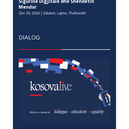
Sigurinë Digjitale dhe Shëndetin
Mendor
Qer 26, 2026
|
Edukim
,
Lajme
,
Thellesisht
DIALOG