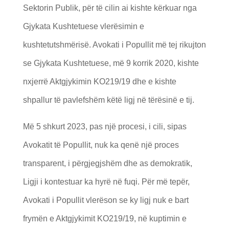
Sektorin Publik, për të cilin ai kishte kërkuar nga
Gjykata Kushtetuese vlerësimin e
kushtetutshmërisë. Avokati i Popullit më tej rikujton
se Gjykata Kushtetuese, më 9 korrik 2020, kishte
nxjerrë Aktgjykimin KO219/19 dhe e kishte
shpallur të pavlefshëm këtë ligj në tërësinë e tij.
Më 5 shkurt 2023, pas një procesi, i cili, sipas
Avokatit të Popullit, nuk ka qenë një proces
transparent, i përgjegjshëm dhe as demokratik,
Ligji i kontestuar ka hyrë në fuqi. Për më tepër,
Avokati i Popullit vlerëson se ky ligj nuk e bart
frymën e Aktgjykimit KO219/19, në kuptimin e