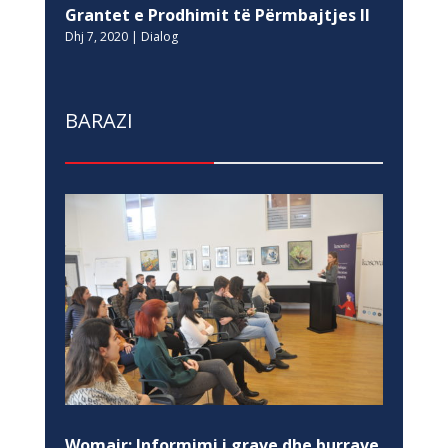
Grantet e Prodhimit të Përmbajtjes II
Dhj 7, 2020
|
Dialog
BARAZI
Womair: Informimi i grave dhe burrave