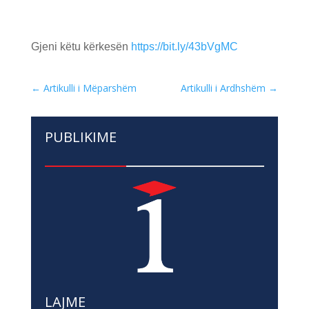
Gjeni këtu kërkesën
https://bit.ly/43bVgMC
←
Artikulli i Mëparshëm
Artikulli i Ardhshëm
→
PUBLIKIME
LAJME