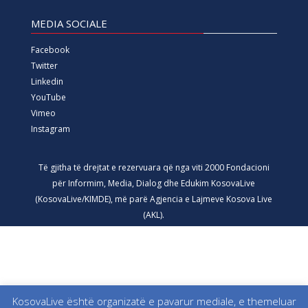
MEDIA SOCIALE
Facebook
Twitter
Linkedin
YouTube
Vimeo
Instagram
Të gjitha të drejtat e rezervuara që nga viti 2000 Fondacioni
për Informim, Media, Dialog dhe Edukim KosovaLive
(KosovaLive/KIMDE), më parë Agjencia e Lajmeve Kosova Live
(AKL).
KosovaLive është organizatë e pavarur mediale, e themeluar