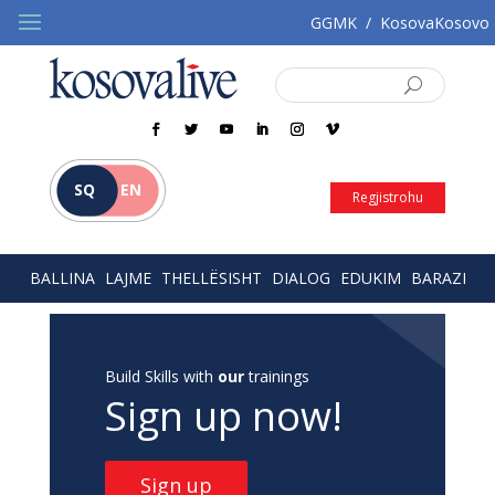
GGMK
/
KosovaKosovo
SQ
EN
Regjistrohu
BALLINA
LAJME
THELLËSISHT
DIALOG
EDUKIM
BARAZI
Build Skills with
our
trainings
Sign up now!
Sign up