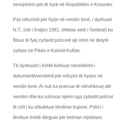
nevojshëm për të hyrë në Republikën e Kosovës.
Pas refuzimit për hyrje në vendin tonë, i dyshuari
N.T., (viti i lindjes 1981, shtetas serb i Serbisë) ka
filluar të fyej zyrtarët policorë që ishin në detyrë
zyrtare në Pikën e Kalimit Kufitar.
Të dyshuarit i është kërkuar nënshkrimi i
dokumentit/vendimit për refuzim të hyrjes në
vendin tonë. Ai nuk ka pranuar të nënshkruaj atë
vendim dhe ka sulmuar njërin nga zyrtarët policor
të cilit i ka shkaktuar lëndime trupore. Polici i
lënduar është dërguar për tretman mjekësor.