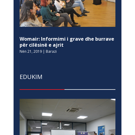
Womair: Informimi i grave dhe burrave
për cilësinë e ajrit
Nën 21, 2019
|
Barazi
EDUKIM