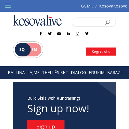
GGMK
/
KosovaKosovo
SQ
EN
Regjistrohu
BALLINA
LAJME
THELLËSISHT
DIALOG
EDUKIM
BARAZI
Build Skills with
our
trainings
Sign up now!
Sign up