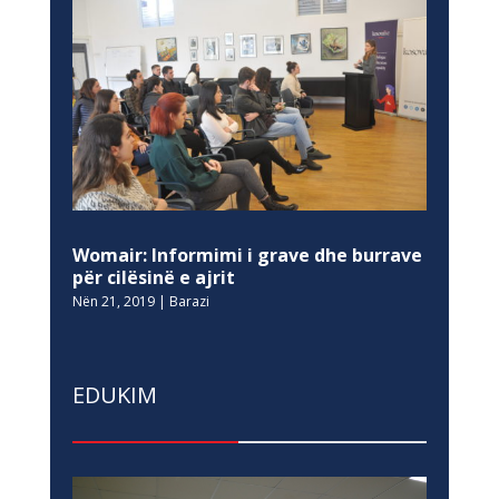
Womair: Informimi i grave dhe burrave
për cilësinë e ajrit
Nën 21, 2019
|
Barazi
EDUKIM