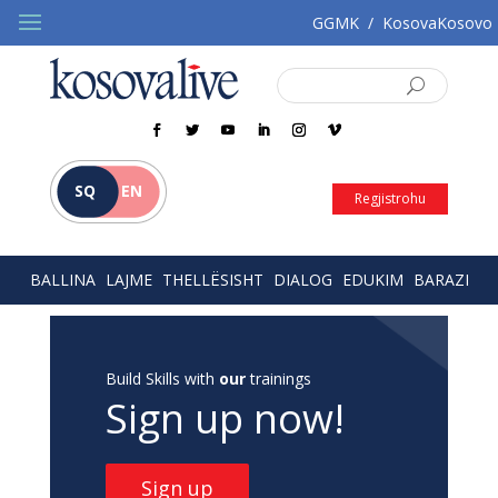
GGMK
/
KosovaKosovo
SQ
EN
Regjistrohu
BALLINA
LAJME
THELLËSISHT
DIALOG
EDUKIM
BARAZI
Build Skills with
our
trainings
Sign up now!
Sign up