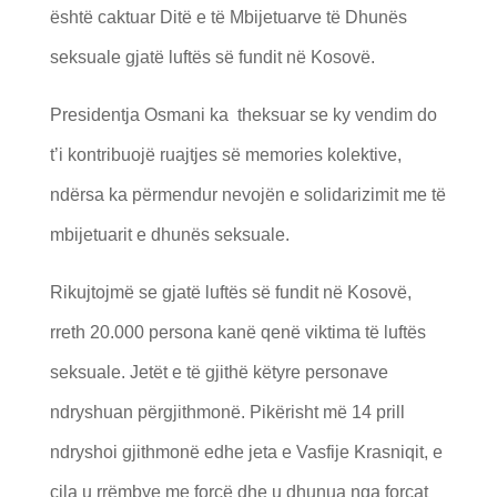
është caktuar Ditë e të Mbijetuarve të Dhunës
seksuale gjatë luftës së fundit në Kosovë.
Presidentja Osmani ka theksuar se ky vendim do
t’i kontribuojë ruajtjes së memories kolektive,
ndërsa ka përmendur nevojën e solidarizimit me të
mbijetuarit e dhunës seksuale.
Rikujtojmë se gjatë luftës së fundit në Kosovë,
rreth 20.000 persona kanë qenë viktima të luftës
seksuale. Jetët e të gjithë këtyre personave
ndryshuan përgjithmonë. Pikërisht më 14 prill
ndryshoi gjithmonë edhe jeta e Vasfije Krasniqit, e
cila u rrëmbye me forcë dhe u dhunua nga forcat