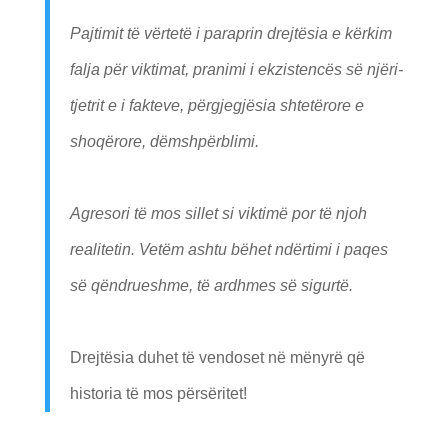
Pajtimit të vërtetë i paraprin drejtësia e kërkim
falja për viktimat, pranimi i ekzistencës së njëri-
tjetrit e i fakteve, përgjegjësia shtetërore e
shoqërore, dëmshpërblimi.
Agresori të mos sillet si viktimë por të njoh
realitetin. Vetëm ashtu bëhet ndërtimi i paqes
së qëndrueshme, të ardhmes së sigurtë.
Drejtësia duhet të vendoset në mënyrë që
historia të mos përsëritet!