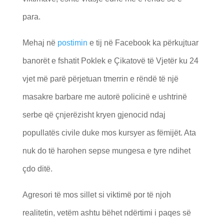
para.
Mehaj në
postimin
e tij në Facebook ka përkujtuar
banorët e fshatit Poklek e Çikatovë të Vjetër ku 24
vjet më parë përjetuan tmerrin e rëndë të një
masakre barbare me autorë policinë e ushtrinë
serbe që çnjerëzisht kryen gjenocid ndaj
popullatës civile duke mos kursyer as fëmijët. Ata
nuk do të harohen sepse mungesa e tyre ndihet
çdo ditë.
Agresori të mos sillet si viktimë por të njoh
realitetin, vetëm ashtu bëhet ndërtimi i paqes së