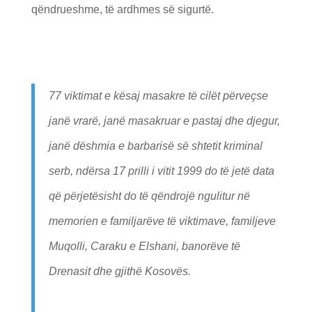
qëndrueshme, të ardhmes së sigurtë.
77 viktimat e kësaj masakre të cilët përveçse
janë vrarë, janë masakruar e pastaj dhe djegur,
janë dëshmia e barbarisë së shtetit kriminal
serb, ndërsa 17 prilli i vitit 1999 do të jetë data
që përjetësisht do të qëndrojë ngulitur në
memorien e familjarëve të viktimave, familjeve
Muqolli, Caraku e Elshani, banorëve të
Drenasit dhe gjithë Kosovës.