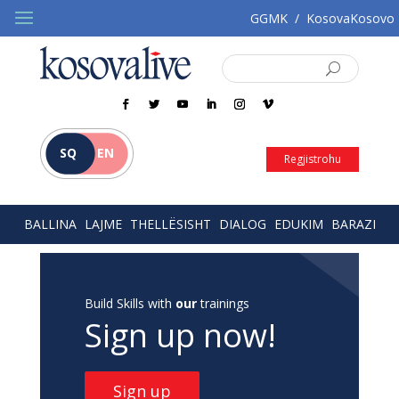
GGMK
/
KosovaKosovo
SQ
EN
Regjistrohu
BALLINA
LAJME
THELLËSISHT
DIALOG
EDUKIM
BARAZI
Build Skills with
our
trainings
Sign up now!
Sign up