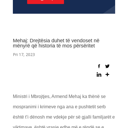
Mehaj: Drejtësia duhet të vendoset në
mënyrë që historia të mos përsëritet
Pri 17, 2023
Ministri i Mbrojtjes, Armend Mehaj ka thënë se
mospranimi i krimeve nga ana e pushtetit serb
është t’i dënosh me vdekje për së gjalli familjarët e
viktimave, është vrasje edhe më e rëndë se e