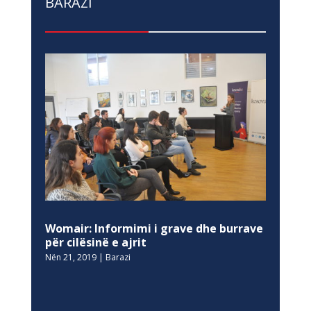
BARAZI
Womair: Informimi i grave dhe burrave
për cilësinë e ajrit
Nën 21, 2019
|
Barazi