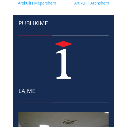
←
Artikulli i Mëparshëm
Artikulli i Ardhshëm
→
PUBLIKIME
LAJME