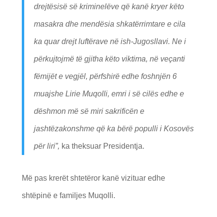
drejtësisë së kriminelëve që kanë kryer këto
masakra dhe mendësia shkatërrimtare e cila
ka quar drejt luftërave në ish-Jugosllavi. Ne i
përkujtojmë të gjitha këto viktima, në veçanti
fëmijët e vegjël, përfshirë edhe foshnjën 6
muajshe Lirie Muqolli, emri i së cilës edhe e
dëshmon më së miri sakrificën e
jashtëzakonshme që ka bërë populli i Kosovës
për liri”,
ka theksuar Presidentja.
Më pas krerët shtetëror kanë vizituar edhe
shtëpinë e familjes Muqolli.