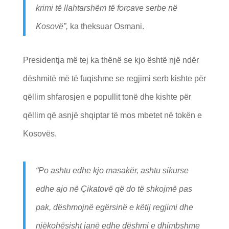
krimi të llahtarshëm të forcave serbe në
Kosovë”,
ka theksuar Osmani.
Presidentja më tej ka thënë se kjo është një ndër
dëshmitë më të fuqishme se regjimi serb kishte për
qëllim shfarosjen e popullit tonë dhe kishte për
qëllim që asnjë shqiptar të mos mbetet në tokën e
Kosovës.
“Po ashtu edhe kjo masakër, ashtu sikurse
edhe ajo në Çikatovë që do të shkojmë pas
pak, dëshmojnë egërsinë e këtij regjimi dhe
njëkohësisht janë edhe dëshmi e dhimbshme