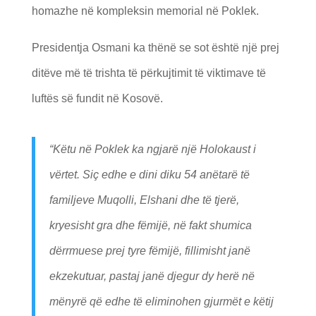
homazhe në kompleksin memorial në Poklek.
Presidentja Osmani ka thënë se sot është një prej
ditëve më të trishta të përkujtimit të viktimave të
luftës së fundit në Kosovë.
“Këtu në Poklek ka ngjarë një Holokaust i
vërtet. Siç edhe e dini diku 54 anëtarë të
familjeve Muqolli, Elshani dhe të tjerë,
kryesisht gra dhe fëmijë, në fakt shumica
dërrmuese prej tyre fëmijë, fillimisht janë
ekzekutuar, pastaj janë djegur dy herë në
mënyrë që edhe të eliminohen gjurmët e këtij