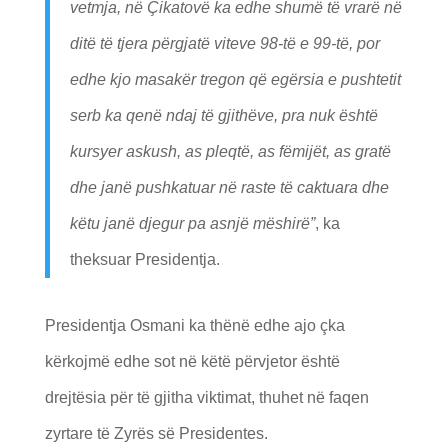
vetmja, në Çikatovë ka edhe shumë të vrarë në
ditë të tjera përgjatë viteve 98-të e 99-të, por
edhe kjo masakër tregon që egërsia e pushtetit
serb ka qenë ndaj të gjithëve, pra nuk është
kursyer askush, as pleqtë, as fëmijët, as gratë
dhe janë pushkatuar në raste të caktuara dhe
këtu janë djegur pa asnjë mëshirë”
, ka
theksuar Presidentja.
Presidentja Osmani ka thënë edhe ajo çka
kërkojmë edhe sot në këtë përvjetor është
drejtësia për të gjitha viktimat, thuhet në faqen
zyrtare të Zyrës së Presidentes.