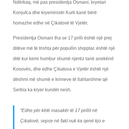
Ndërkaq, më pas presidentja Osmani, kryetari
Konjufca dhe kryeministri Kurti kanë bërë
homazhe edhe në Çikatovë të Vjetër.
Presidentja Osmani tha se 17 prilli është një prej
ditëve më të trishta për popullin shqiptar, është një
ditë kur kemi humbur shumë njerëz tanë anekënd
Kosovës, dhe edhe Çikatova e Vjetër është një
dëshmi më shumë e krimeve të llahtarshme që
Serbia ka kryer kundër nesh.
“Edhe për këtë masakër të 17 prillit në
Çikatovë, sepse në fakt nuk ka qenë kjo e