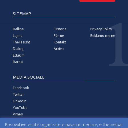
SITEMAP
Ballina
Historia
Privacy Policy
Lajme
Për ne
Reklamo me ne
Thellësisht
Kontakt
Dialog
Arkiva
Edukim
Barazi
MEDIA SOCIALE
Facebook
Twitter
Linkedin
YouTube
Vimeo
Instagram
KosovaLive është organizatë e pavarur mediale, e themeluar