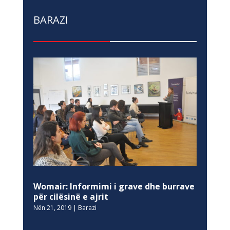
BARAZI
Womair: Informimi i grave dhe burrave
për cilësinë e ajrit
Nën 21, 2019
|
Barazi