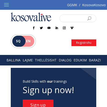
GGMK
/
KosovaKosovo
SQ
EN
Regjistrohu
BALLINA
LAJME
THELLËSISHT
DIALOG
EDUKIM
BARAZI
Build Skills with
our
trainings
Sign up now!
Sign up