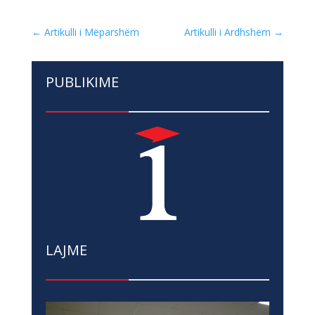
←
Artikulli i Mëparshëm
Artikulli i Ardhshëm
→
PUBLIKIME
LAJME