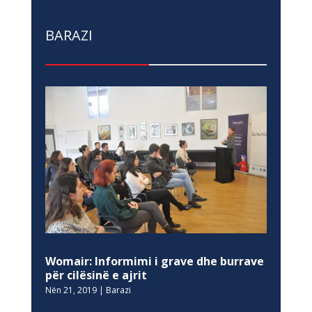
BARAZI
Womair: Informimi i grave dhe burrave
për cilësinë e ajrit
Nën 21, 2019
|
Barazi