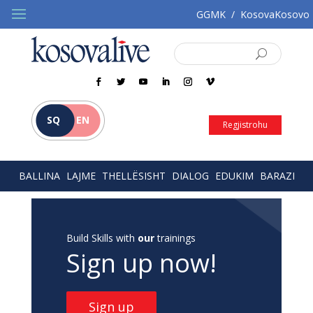
GGMK
/
KosovaKosovo
SQ
EN
Regjistrohu
BALLINA
LAJME
THELLËSISHT
DIALOG
EDUKIM
BARAZI
Build Skills with
our
trainings
Sign up now!
Sign up