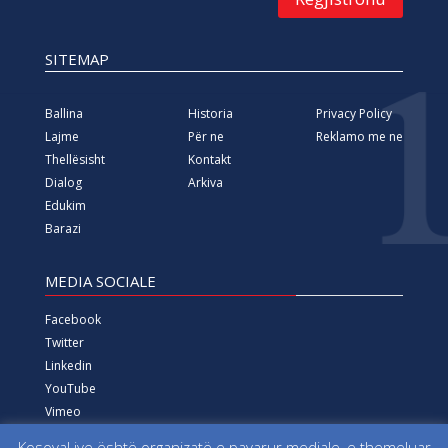
SITEMAP
Ballina
Historia
Privacy Policy
Lajme
Për ne
Reklamo me ne
Thellësisht
Kontakt
Dialog
Arkiva
Edukim
Barazi
MEDIA SOCIALE
Facebook
Twitter
Linkedin
YouTube
Vimeo
Instagram
KosovaLive është organizatë e pavarur mediale, e themeluar