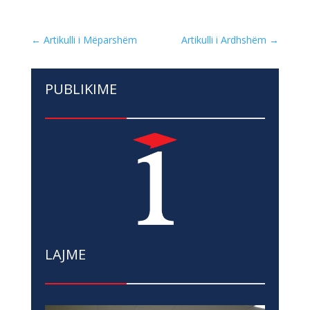
←
Artikulli i Mëparshëm
Artikulli i Ardhshëm
→
PUBLIKIME
LAJME