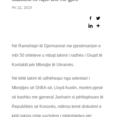
Pri 22, 2023
Në Ramshtajn të Gjermanisë me pjesëmarrjen e
mbi 50 shteteve u mbajt takimi i radhës i Grupit të
Kontaktit për Mbrojtje të Ukrainës.
Në këtë takim të udhëhequr nga sekretari i
Mbrojtjes së ShBA-së, Lloyd Austin, morëm pjesë
së bashku me gjeneral Jasharin si përfaqësues të
Republikës së Kosovës, ndërsa temë diskutimi e
këtij takimi ishte vazhdimi i mbështetjes për