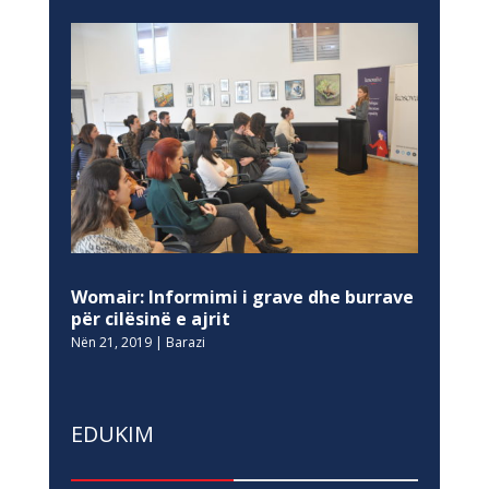
Womair: Informimi i grave dhe burrave
për cilësinë e ajrit
Nën 21, 2019
|
Barazi
EDUKIM