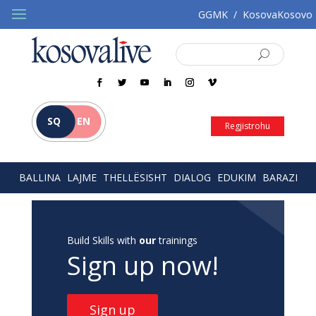
GGMK
/
KosovaKosovo
SQ
EN
Regjistrohu
BALLINA
LAJME
THELLËSISHT
DIALOG
EDUKIM
BARAZI
Build Skills with
our
trainings
Sign up now!
Sign up