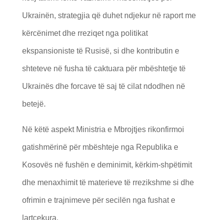
Ukrainën, strategjia që duhet ndjekur në raport me
kërcënimet dhe rreziqet nga politikat
ekspansioniste të Rusisë, si dhe kontributin e
shteteve në fusha të caktuara për mbështetje të
Ukrainës dhe forcave të saj të cilat ndodhen në
betejë.
Në këtë aspekt Ministria e Mbrojtjes rikonfirmoi
gatishmërinë për mbështeje nga Republika e
Kosovës në fushën e deminimit, kërkim-shpëtimit
dhe menaxhimit të materieve të rrezikshme si dhe
ofrimin e trajnimeve për secilën nga fushat e
lartcekura.