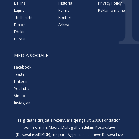
Ballina
Historia
Privacy Policy
Lajme
Për ne
Reklamo me ne
Thellësisht
Kontakt
Dialog
Arkiva
Edukim
Barazi
MEDIA SOCIALE
Facebook
Twitter
Linkedin
YouTube
Vimeo
Instagram
Të gjitha të drejtat e rezervuara që nga viti 2000 Fondacioni
për Informim, Media, Dialog dhe Edukim KosovaLive
(KosovaLive/KIMDE), më parë Agjencia e Lajmeve Kosova Live