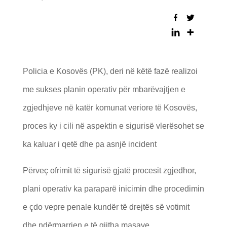
Policia e Kosovës (PK), deri në këtë fazë realizoi
me sukses planin operativ për mbarëvajtjen e
zgjedhjeve në katër komunat veriore të Kosovës,
proces ky i cili në aspektin e sigurisë vlerësohet se
ka kaluar i qetë dhe pa asnjë incident
Përveç ofrimit të sigurisë gjatë procesit zgjedhor,
plani operativ ka paraparë inicimin dhe procedimin
e çdo vepre penale kundër të drejtës së votimit
dhe ndërmarrjen e të gjitha masave