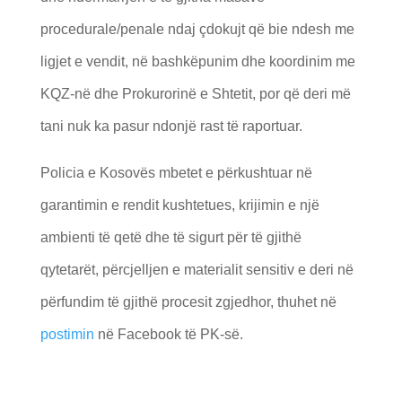
procedurale/penale ndaj çdokujt që bie ndesh me
ligjet e vendit, në bashkëpunim dhe koordinim me
KQZ-në dhe Prokurorinë e Shtetit, por që deri më
tani nuk ka pasur ndonjë rast të raportuar.
Policia e Kosovës mbetet e përkushtuar në
garantimin e rendit kushtetues, krijimin e një
ambienti të qetë dhe të sigurt për të gjithë
qytetarët, përcjelljen e materialit sensitiv e deri në
përfundim të gjithë procesit zgjedhor, thuhet në
postimin
në Facebook të PK-së.