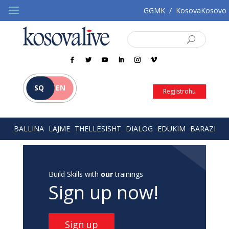
GGMK
/
KosovaKosovo
SQ
EN
Regjistrohu
BALLINA
LAJME
THELLËSISHT
DIALOG
EDUKIM
BARAZI
Build Skills with
our
trainings
Sign up now!
Sign up