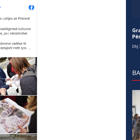
Gr
Për
Dhj 
BA