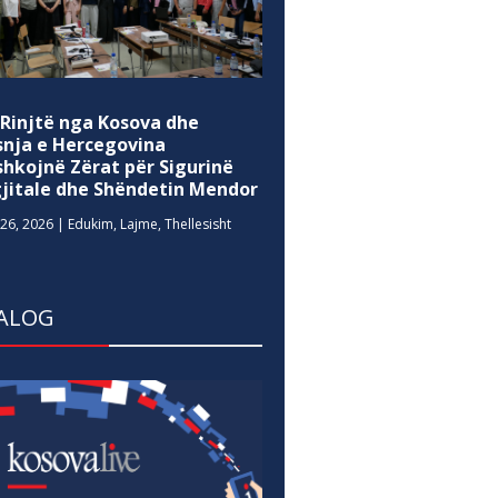
 Rinjtë nga Kosova dhe
snja e Hercegovina
shkojnë Zërat për Sigurinë
gjitale dhe Shëndetin Mendor
26, 2026
|
Edukim
,
Lajme
,
Thellesisht
ALOG