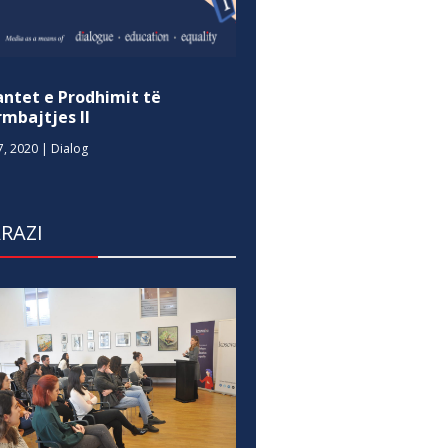
antet e Prodhimit të
mbajtjes II
7, 2020
|
Dialog
RAZI