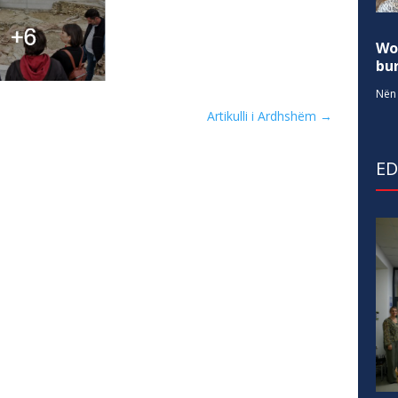
Wo
bur
Nën 
Artikulli i Ardhshëm
→
E