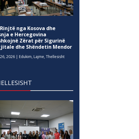
 Rinjtë nga Kosova dhe
snja e Hercegovina
shkojnë Zërat për Sigurinë
gjitale dhe Shëndetin Mendor
26, 2026
|
Edukim
,
Lajme
,
Thellesisht
ELLESISHT