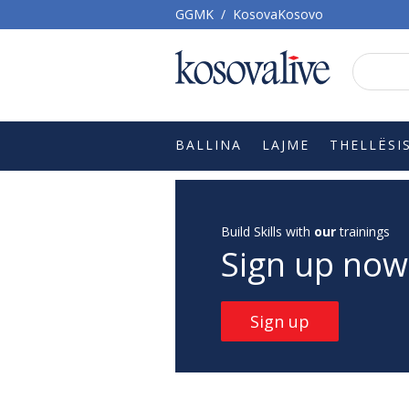
GGMK
/
KosovaKosovo
BALLINA
LAJME
THELLËSI
Build Skills with
our
trainings
Sign up now
Sign up