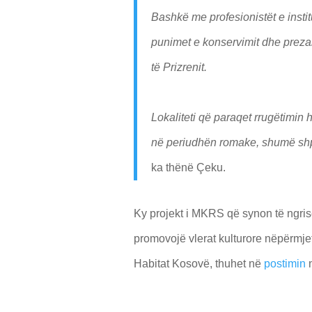
Bashkë me profesionistët e insti
punimet e konservimit dhe prezant
të Prizrenit.
Lokaliteti që paraqet rrugëtimin 
në periudhën romake, shumë shpej
ka thënë Çeku.
Ky projekt i MKRS që synon të ngrisë 
promovojë vlerat kulturore nëpërmjet 
Habitat Kosovë, thuhet në
postimin
n