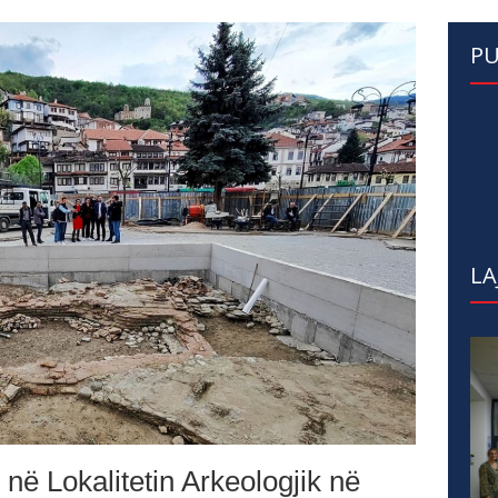
PU
LA
ë Lokalitetin Arkeologjik në