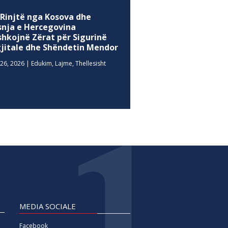
 Rinjtë nga Kosova dhe
snja e Hercegovina
shkojnë Zërat për Sigurinë
gjitale dhe Shëndetin Mendor
26, 2026
|
Edukim
,
Lajme
,
Thellesisht
MEDIA SOCIALE
Facebook