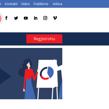
e
Kontakti
Video
Publikime
Arkiva
Regjistrohu