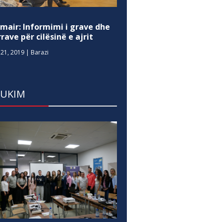
mair: Informimi i grave dhe
rave për cilësinë e ajrit
21, 2019
|
Barazi
DUKIM