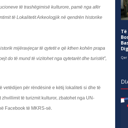
tucioneve të trashëgimisë kulturore, pamë nga afër
imit të Lokalitetit Arkeologjik në qendrën historike
Të
Bo
Ba
Di
historik mijëravjeçar të qytetit e që kthen kohën prapa
Qer 
t do të mund të vizitohet nga qytetarët dhe turistët”,
DI
vetëdijen për rëndësinë e këtij lokaliteti si dhe të
zhvillimit të turizmit kulturor, zbatohet nga UN-
ë Facebook të MKRS-së.