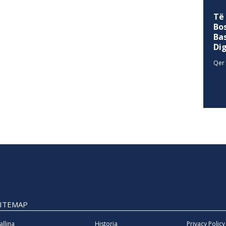
Të
Bo
Ba
Di
Qer 
SITEMAP
allina
Historia
Privacy Policy