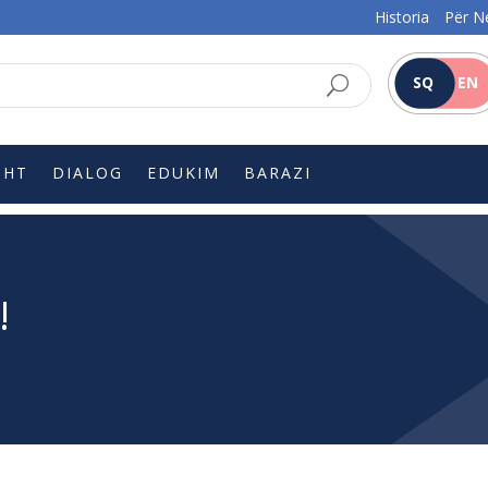
Historia
Për N
SQ
EN
SHT
DIALOG
EDUKIM
BARAZI
!