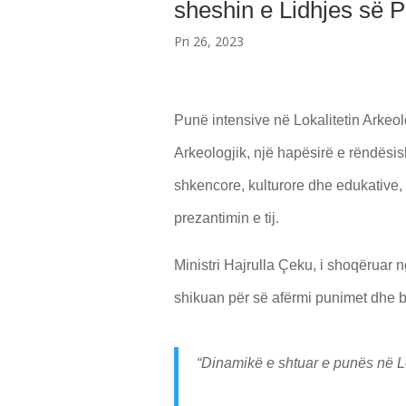
sheshin e Lidhjes së Pr
Pri 26, 2023
Punë intensive në Lokalitetin Arkeolo
Arkeologjik, një hapësirë e rëndësis
shkencore, kulturore dhe edukative,
prezantimin e tij.
Ministri Hajrulla Çeku, i shoqëruar 
shikuan për së afërmi punimet dhe bi
“Dinamikë e shtuar e punës në Lo