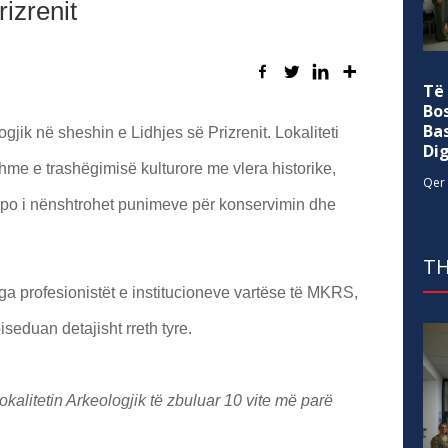
izrenit
Të
Bo
Ba
gjik në sheshin e Lidhjes së Prizrenit. Lokaliteti
Di
hme e trashëgimisë kulturore me vlera historike,
Qer 
 po i nënshtrohet punimeve për konservimin dhe
TH
nga profesionistët e institucioneve vartëse të MKRS,
seduan detajisht rreth tyre.
kalitetin Arkeologjik të zbuluar 10 vite më parë