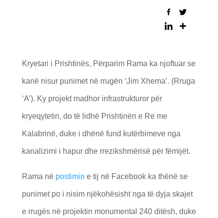
Kryetari i Prishtinës, Përparim Rama ka njoftuar se
kanë nisur punimet në rrugën ‘Jim Xhema’. (Rruga
‘A’). Ky projekt madhor infrastrukturor për
kryeqytetin, do të lidhë Prishtinën e Re me
Kalabrinë, duke i dhënë fund kutërbimeve nga
kanalizimi i hapur dhe rrezikshmërisë për fëmijët.
Rama në
postimin
e tij në Facebook ka thënë se
punimet po i nisim njëkohësisht nga të dyja skajet
e rrugës në projektin monumental 240 ditësh, duke