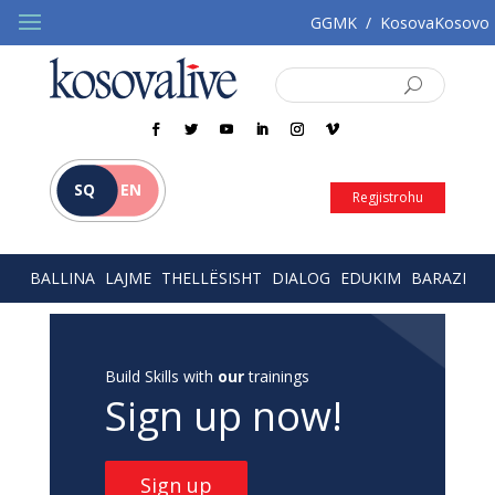
GGMK
/
KosovaKosovo
SQ
EN
Regjistrohu
BALLINA
LAJME
THELLËSISHT
DIALOG
EDUKIM
BARAZI
Build Skills with
our
trainings
Sign up now!
Sign up