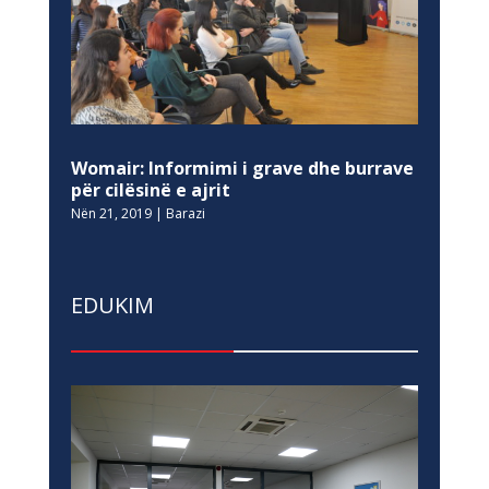
Womair: Informimi i grave dhe burrave
për cilësinë e ajrit
Nën 21, 2019
|
Barazi
EDUKIM