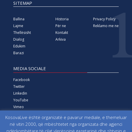
SITEMAP
Ballina
Historia
Privacy Policy
Lajme
Për ne
Reklamo me ne
Thellësisht
Kontakt
Dialog
Arkiva
Edukim
Barazi
MEDIA SOCIALE
Facebook
Twitter
Linkedin
YouTube
Vimeo
Instagram
KosovaLive është organizatë e pavarur mediale, e themeluar
në vitin 2000, që mbështetet nga organizata dhe agjenci
Të gjitha të drejtat e rezervuara që nga viti 2000 Fondacioni
ndërkombëtare të cilat vlerësojnë gazetarinë dhe shtypin e