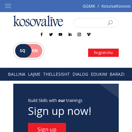
GGMK
/
KosovaKosovo
SQ
EN
Regjistrohu
BALLINA
LAJME
THELLËSISHT
DIALOG
EDUKIM
BARAZI
Build Skills with
our
trainings
Sign up now!
Sign up