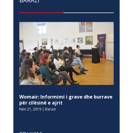
BARAZI
Womair: Informimi i grave dhe burrave
për cilësinë e ajrit
Nën 21, 2019
|
Barazi