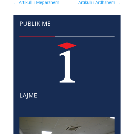
←
Artikulli i Mëparshëm
Artikulli i Ardhshëm
→
PUBLIKIME
LAJME