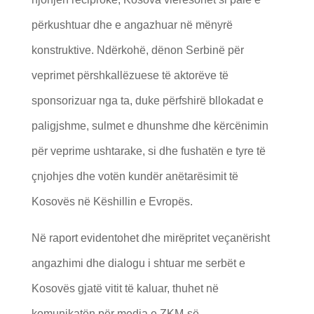
përkushtuar dhe e angazhuar në mënyrë
konstruktive. Ndërkohë, dënon Serbinë për
veprimet përshkallëzuese të aktorëve të
sponsorizuar nga ta, duke përfshirë bllokadat e
paligjshme, sulmet e dhunshme dhe kërcënimin
për veprime ushtarake, si dhe fushatën e tyre të
çnjohjes dhe votën kundër anëtarësimit të
Kosovës në Këshillin e Evropës.
Në raport evidentohet dhe mirëpritet veçanërisht
angazhimi dhe dialogu i shtuar me serbët e
Kosovës gjatë vitit të kaluar, thuhet në
komunikatën për media e ZKM-së.