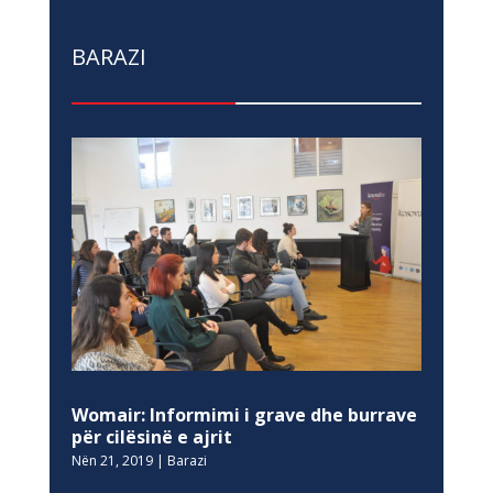
BARAZI
Womair: Informimi i grave dhe burrave
për cilësinë e ajrit
Nën 21, 2019
|
Barazi