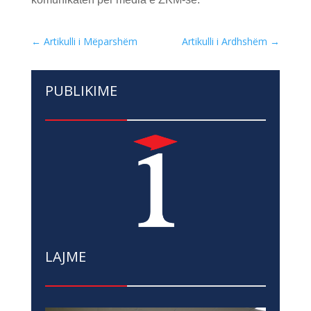
←
Artikulli i Mëparshëm
Artikulli i Ardhshëm
→
PUBLIKIME
LAJME