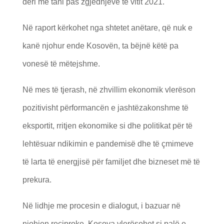
deri më tani pas zgjedhjeve të vitit 2021.
Në raport kërkohet nga shtetet anëtare, që nuk e
kanë njohur ende Kosovën, ta bëjnë këtë pa
vonesë të mëtejshme.
Në mes të tjerash, në zhvillim ekonomik vlerëson
pozitivisht përformancën e jashtëzakonshme të
eksportit, rritjen ekonomike si dhe politikat për të
lehtësuar ndikimin e pandemisë dhe të çmimeve
të larta të energjisë për familjet dhe bizneset më të
prekura.
Në lidhje me procesin e dialogut, i bazuar në
njohjen reciproke, Kosova vlerësohet si palë e