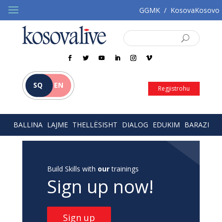
GGMK
/
KosovaKosovo
SQ
EN
Regjistrohu
BALLINA
LAJME
THELLËSISHT
DIALOG
EDUKIM
BARAZI
Build Skills with
our
trainings
Sign up now!
Sign up