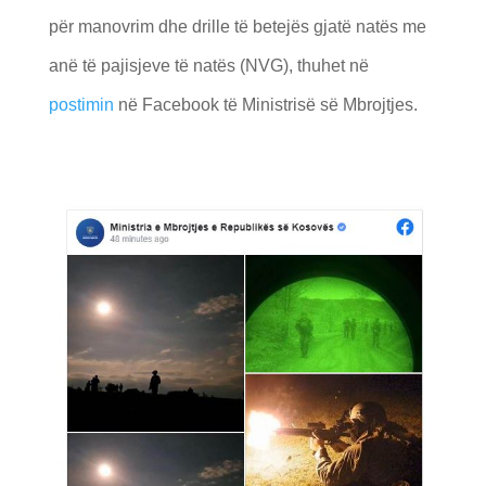
për manovrim dhe drille të betejës gjatë natës me
anë të pajisjeve të natës (NVG), thuhet në
postimin
në Facebook të Ministrisë së Mbrojtjes.