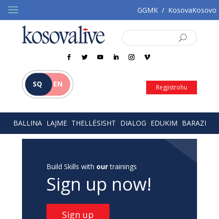
GGMK
/
KosovaKosovo
SQ
EN
Regjistrohu
BALLINA
LAJME
THELLËSISHT
DIALOG
EDUKIM
BARAZI
Build Skills with
our
trainings
Sign up now!
Sign up