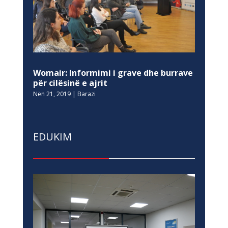
Womair: Informimi i grave dhe burrave
për cilësinë e ajrit
Nën 21, 2019
|
Barazi
EDUKIM