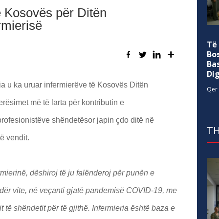
 e Kosovës për Ditën
rmierisë
Të
Bo
Ba
Di
tia u ka uruar infermierëve të Kosovës Ditën
Qer 
rësimet më të larta për kontributin e
rofesionistëve shëndetësor japin çdo ditë në
TH
ë vendit.
rmierinë, dëshiroj të ju falënderoj për punën e
dër vite, në veçanti gjatë pandemisë COVID-19, me
t të shëndetit për të gjithë. Infermieria është baza e