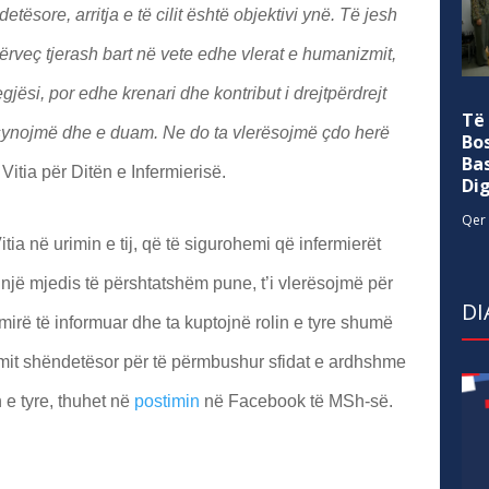
sore, arritja e të cilit është objektivi ynë. Të jesh
ërveç tjerash bart në vete edhe vlerat e humanizmit,
jësi, por edhe krenari dhe kontribut i drejtpërdrejt
Të
e synojmë dhe e duam. Ne do ta vlerësojmë çdo herë
Bo
Ba
 Vitia për Ditën e Infermierisë.
Di
Qer 
tia në urimin e tij, që të sigurohemi që infermierët
më një mjedis të përshtatshëm pune, t’i vlerësojmë për
DI
ë mirë të informuar dhe ta kuptojnë rolin e tyre shumë
emit shëndetësor për të përmbushur sfidat e ardhshme
 e tyre, thuhet në
postimin
në Facebook të MSh-së.