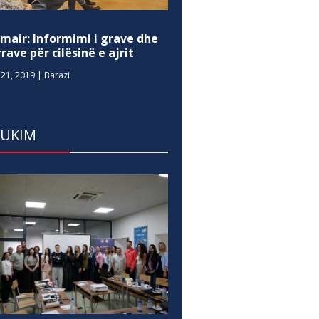
mair: Informimi i grave dhe
rave për cilësinë e ajrit
21, 2019
|
Barazi
DUKIM