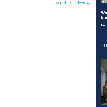
Artikulli i Ardhshëm
→
Wo
bur
Nën 
E