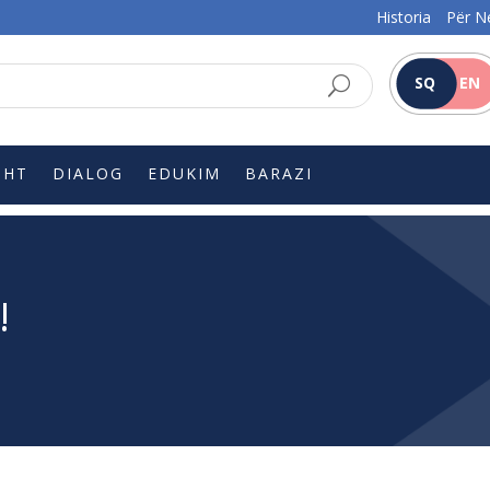
Historia
Për N
SQ
EN
SHT
DIALOG
EDUKIM
BARAZI
!