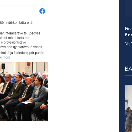
Gr
Për
Dhj 
BA