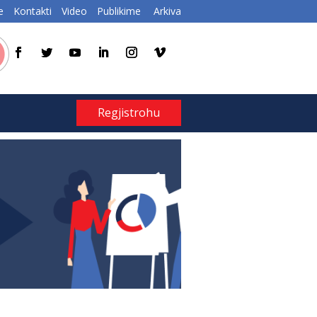
e
Kontakti
Video
Publikime
Arkiva
Regjistrohu