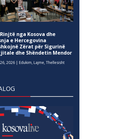
 Rinjtë nga Kosova dhe
snja e Hercegovina
shkojnë Zërat për Sigurinë
gjitale dhe Shëndetin Mendor
26, 2026
|
Edukim
,
Lajme
,
Thellesisht
ALOG