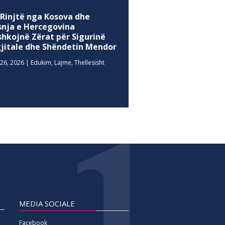
 Rinjtë nga Kosova dhe
snja e Hercegovina
shkojnë Zërat për Sigurinë
gjitale dhe Shëndetin Mendor
26, 2026
|
Edukim
,
Lajme
,
Thellesisht
MEDIA SOCIALE
Facebook