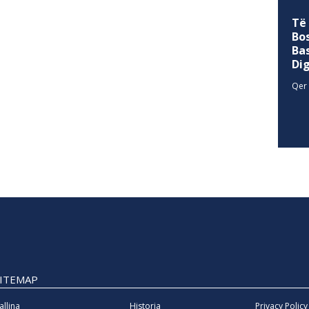
Të
Bo
Ba
Di
Qer 
SITEMAP
allina
Historia
Privacy Policy