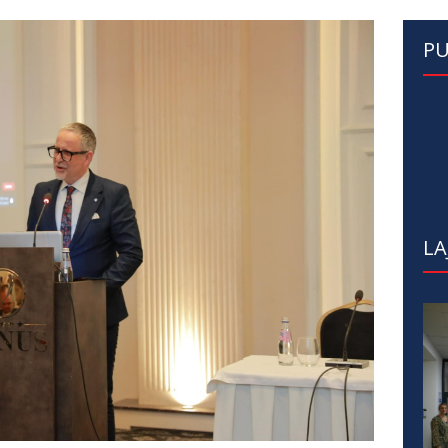
PU
LA