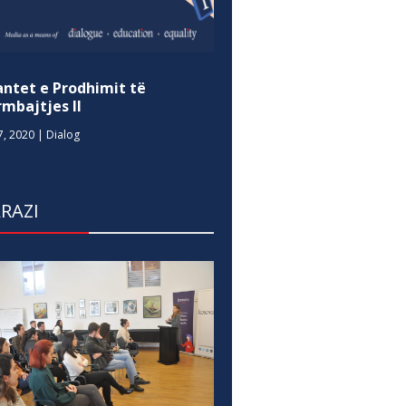
antet e Prodhimit të
mbajtjes II
7, 2020
|
Dialog
RAZI