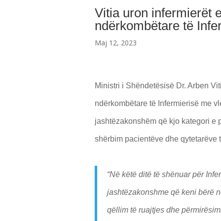
Vitia uron infermierët
ndërkombëtare të Infe
Maj 12, 2023
Ministri i Shëndetësisë Dr. Arben Vi
ndërkombëtare të Infermierisë me vle
jashtëzakonshëm që kjo kategori e p
shërbim pacientëve dhe qytetarëve t
“Në këtë ditë të shënuar për Infe
jashtëzakonshme që keni bërë n
qëllim të ruajtjes dhe përmirësimi