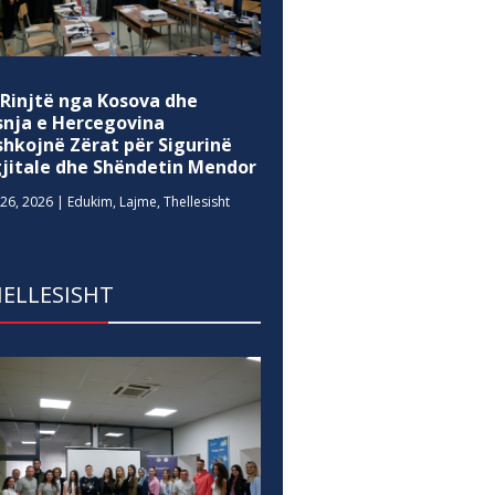
 Rinjtë nga Kosova dhe
snja e Hercegovina
shkojnë Zërat për Sigurinë
gjitale dhe Shëndetin Mendor
26, 2026
|
Edukim
,
Lajme
,
Thellesisht
ELLESISHT