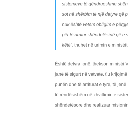
sistemeve të qëndrueshme shëndetë
sot në shërbim të një detyre që p
nuk është vetëm obligim e përgjeg
për të arritur shëndetësinë që 
këtë”
, thuhet në urimin e ministrit
Është detyra jonë, thekson ministri Vi
janë të sigurt në vetvete, t’u krijoj
punën dhe të arriturat e tyre, të jen
të rëndësishëm në zhvillimin e sist
shëndetësore dhe realizuar misionin