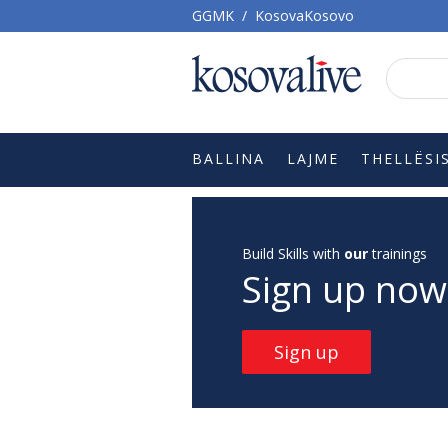
GGMK
/
KosovaKosovo
BALLINA
LAJME
THELLËSI
Build Skills with
our
trainings
Sign up now
Sign up