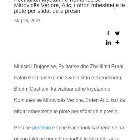
Mitrovicës Veriore, Atic, i ofron mbështetje të
plotë për sfidat që e presin
Maj 28, 2023
Ministri i Bujqesise, Pylltarise dhe Zhvillimit Rural,
Faton Peci bashkë me zv/ministrin e Brendshëm,
Blerim Gashani, ka vizituar edhe kryetarin e
Komunës së Mitrovicës Veriore, Erden Atic, ku i ka
ofruar mbështetje të plotë për sfidat që e presin.
Peci në
postimin
e tij në Facebook ka thënë se na
gëzon fakti që për një periudhë të shkurtër, ai ka