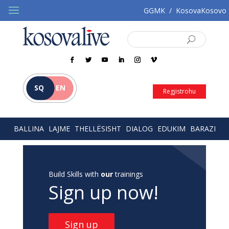
GGMK
/
KosovaKosovo
SQ
EN
Regjistrohu
BALLINA
LAJME
THELLËSISHT
DIALOG
EDUKIM
BARAZI
Build Skills with
our
trainings
Sign up now!
Sign up