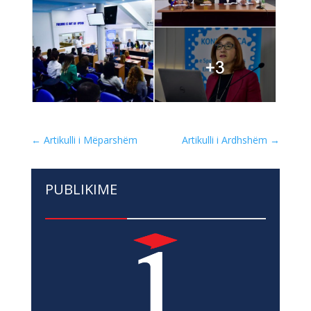
←
Artikulli i Mëparshëm
Artikulli i Ardhshëm
→
PUBLIKIME