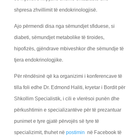
shpresa zhvillimit të endokrinologjisë.
Ajo përmendi disa nga sëmundjet sfiduese, si
diabeti, sëmundjet metabolike të tiroides,
hipofizës, gjëndrave mbiveshkor dhe sëmundje të
tjera endokrinologjike.
Për rëndësinë që ka organizimi i konferencave të
tilla foli edhe Dr. Edmond Haliti, kryetar i Bordit për
Shkollim Specialistik, i cili e vlerësoi punën dhe
përkushtimin e specializantëve për të prezantuar
punimet e tyre gjatë përvojës së tyre të
specializimit, thuhet në
postimin
në Facebook të