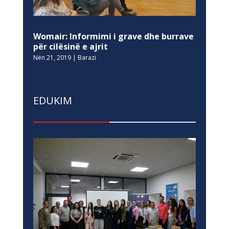
Womair: Informimi i grave dhe burrave
për cilësinë e ajrit
Nën 21, 2019
|
Barazi
EDUKIM