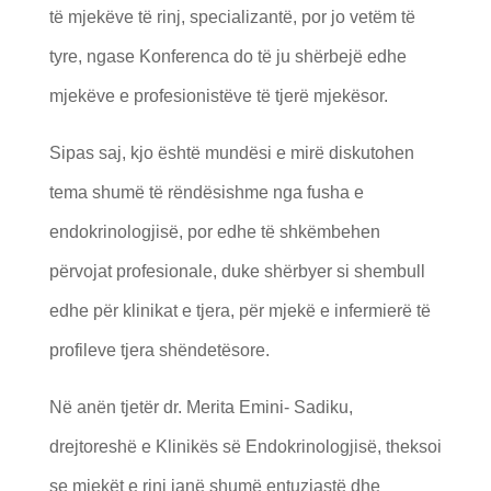
të mjekëve të rinj, specializantë, por jo vetëm të
tyre, ngase Konferenca do të ju shërbejë edhe
mjekëve e profesionistëve të tjerë mjekësor.
Sipas saj, kjo është mundësi e mirë diskutohen
tema shumë të rëndësishme nga fusha e
endokrinologjisë, por edhe të shkëmbehen
përvojat profesionale, duke shërbyer si shembull
edhe për klinikat e tjera, për mjekë e infermierë të
profileve tjera shëndetësore.
Në anën tjetër dr. Merita Emini- Sadiku,
drejtoreshë e Klinikës së Endokrinologjisë, theksoi
se mjekët e rinj janë shumë entuziastë dhe