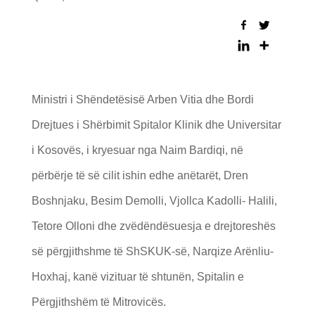
Ministri i Shëndetësisë Arben Vitia dhe Bordi
Drejtues i Shërbimit Spitalor Klinik dhe Universitar
i Kosovës, i kryesuar nga Naim Bardiqi, në
përbërje të së cilit ishin edhe anëtarët, Dren
Boshnjaku, Besim Demolli, Vjollca Kadolli- Halili,
Tetore Olloni dhe zvëdëndësuesja e drejtoreshës
së përgjithshme të ShSKUK-së, Narqize Arënliu-
Hoxhaj, kanë vizituar të shtunën, Spitalin e
Përgjithshëm të Mitrovicës.