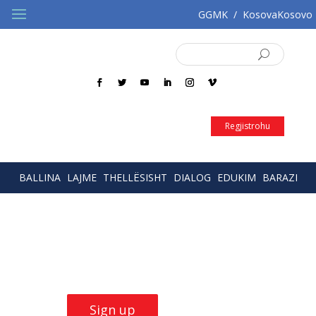
GGMK
/
KosovaKosovo
SQ
EN
Regjistrohu
BALLINA
LAJME
THELLËSISHT
DIALOG
EDUKIM
BARAZI
Build Skills with
our
trainings
Sign up now!
Sign up