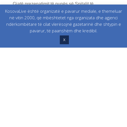
Gjatë prezenatimit të punës së Spitalit të
KosovaLive është organizatë e pavarur mediale, e themeluar
Mitrovicës, Bashkim Hasani, drejtor mjekësor, para
në vitin 2000, që mbështetet nga organizata dhe agjenci
ndërkombëtare të cilat vlerësojnë gazetarinë dhe shtypin e
Bordit Drejtues, prezantoi raportin 3 mujor të
pavarur, të paanshëm dhe kredibil.
punës, duke njoftuar se për tre muaj janë trajtuar 2
X
mijë e 489 pacientë të spitalizuar, ku shërbimet
shëndetësore i kanë ofruar 90 mjekë specialistë
dhe 239 infermierë të profileve të ndryshme.
Sipas tij e gjithë puna oganizohet në 7
departamente mjekësore të fushave të ndryshme
mjekësore.
Më pastaj, para Bordit Drejtues, punën e prezantoi
Albana Shabani, zëvëndësuese e drejtoreshës së