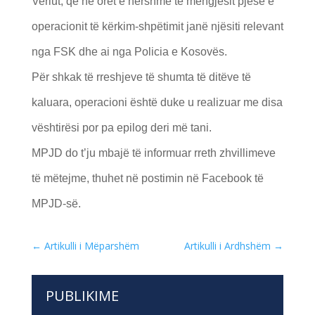
Veriut, që në orët e hershme të mëngjesit pjesë e
operacionit të kërkim-shpëtimit janë njësiti relevant
nga FSK dhe ai nga Policia e Kosovës.
Për shkak të rreshjeve të shumta të ditëve të
kaluara, operacioni është duke u realizuar me disa
vështirësi por pa epilog deri më tani.
MPJD do t’ju mbajë të informuar rreth zhvillimeve
të mëtejme, thuhet në postimin në Facebook të
MPJD-së.
←
Artikulli i Mëparshëm
Artikulli i Ardhshëm
→
PUBLIKIME