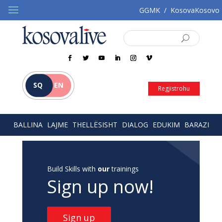
GGMK
/
KosovaKosovo
SQ
EN
Regjistrohu
BALLINA
LAJME
THELLËSISHT
DIALOG
EDUKIM
BARAZI
Build Skills with
our
trainings
Sign up now!
Sign up