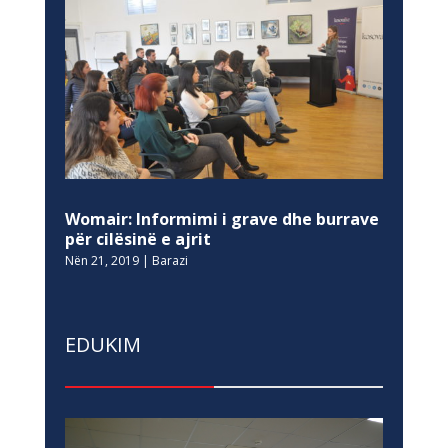
Womair: Informimi i grave dhe burrave
për cilësinë e ajrit
Nën 21, 2019
|
Barazi
EDUKIM