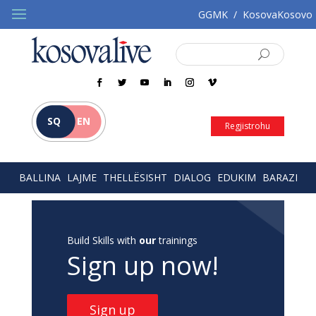
GGMK
/
KosovaKosovo
SQ
EN
Regjistrohu
BALLINA
LAJME
THELLËSISHT
DIALOG
EDUKIM
BARAZI
Build Skills with
our
trainings
Sign up now!
Sign up