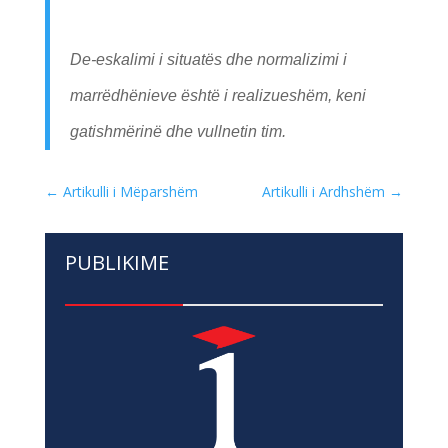
De-eskalimi i situatës dhe normalizimi i
marrëdhënieve është i realizueshëm, keni
gatishmërinë dhe vullnetin tim.
←
Artikulli i Mëparshëm
Artikulli i Ardhshëm
→
PUBLIKIME