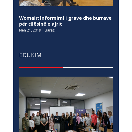
Womair: Informimi i grave dhe burrave
për cilësinë e ajrit
Nën 21, 2019
|
Barazi
EDUKIM