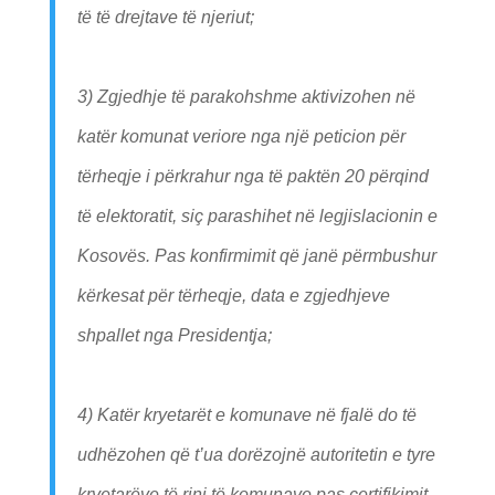
të të drejtave të njeriut;
3) Zgjedhje të parakohshme aktivizohen në
katër komunat veriore nga një peticion për
tërheqje i përkrahur nga të paktën 20 përqind
të elektoratit, siç parashihet në legjislacionin e
Kosovës. Pas konfirmimit që janë përmbushur
kërkesat për tërheqje, data e zgjedhjeve
shpallet nga Presidentja;
4) Katër kryetarët e komunave në fjalë do të
udhëzohen që t’ua dorëzojnë autoritetin e tyre
kryetarëve të rinj të komunave pas certifikimit