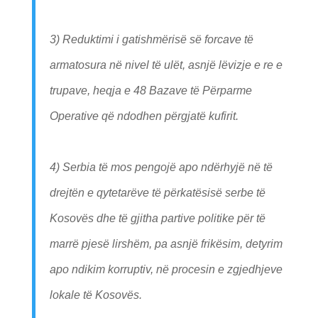
3) Reduktimi i gatishmërisë së forcave të
armatosura në nivel të ulët, asnjë lëvizje e re e
trupave, heqja e 48 Bazave të Përparme
Operative që ndodhen përgjatë kufirit.
4) Serbia të mos pengojë apo ndërhyjë në të
drejtën e qytetarëve të përkatësisë serbe të
Kosovës dhe të gjitha partive politike për të
marrë pjesë lirshëm, pa asnjë frikësim, detyrim
apo ndikim korruptiv, në procesin e zgjedhjeve
lokale të Kosovës.