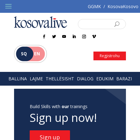
GGMK
/
KosovaKosovo
SQ
EN
Regjistrohu
BALLINA
LAJME
THELLËSISHT
DIALOG
EDUKIM
BARAZI
Build Skills with
our
trainings
Sign up now!
Sign up