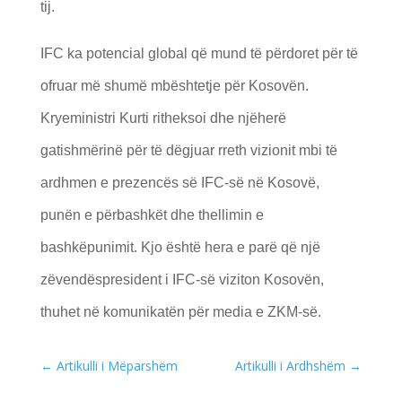
tij.
IFC ka potencial global që mund të përdoret për të
ofruar më shumë mbështetje për Kosovën.
Kryeministri Kurti ritheksoi dhe njëherë
gatishmërinë për të dëgjuar rreth vizionit mbi të
ardhmen e prezencës së IFC-së në Kosovë,
punën e përbashkët dhe thellimin e
bashkëpunimit. Kjo është hera e parë që një
zëvendëspresident i IFC-së viziton Kosovën,
thuhet në komunikatën për media e ZKM-së.
←
Artikulli i Mëparshëm
Artikulli i Ardhshëm
→