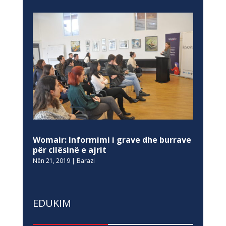
Womair: Informimi i grave dhe burrave
për cilësinë e ajrit
Nën 21, 2019
|
Barazi
EDUKIM