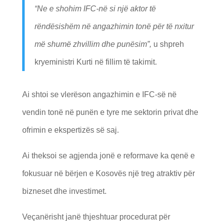
“Ne e shohim IFC-në si një aktor të
rëndësishëm në angazhimin tonë për të nxitur
më shumë zhvillim dhe punësim”,
u shpreh
kryeministri Kurti në fillim të takimit.
Ai shtoi se vlerëson angazhimin e IFC-së në
vendin tonë në punën e tyre me sektorin privat dhe
ofrimin e ekspertizës së saj.
Ai theksoi se agjenda jonë e reformave ka qenë e
fokusuar në bërjen e Kosovës një treg atraktiv për
bizneset dhe investimet.
Veçanërisht janë thjeshtuar procedurat për