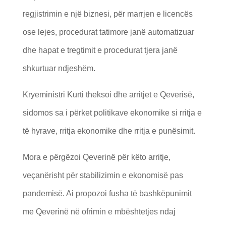
regjistrimin e një biznesi, për marrjen e licencës
ose lejes, procedurat tatimore janë automatizuar
dhe hapat e tregtimit e procedurat tjera janë
shkurtuar ndjeshëm.
Kryeministri Kurti theksoi dhe arritjet e Qeverisë,
sidomos sa i përket politikave ekonomike si rritja e
të hyrave, rritja ekonomike dhe rritja e punësimit.
Mora e përgëzoi Qeverinë për këto arritje,
veçanërisht për stabilizimin e ekonomisë pas
pandemisë. Ai propozoi fusha të bashkëpunimit
me Qeverinë në ofrimin e mbështetjes ndaj