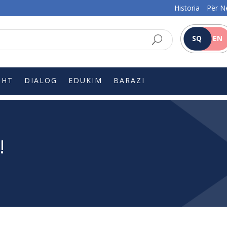
Historia
Për N
SQ
EN
SHT
DIALOG
EDUKIM
BARAZI
!