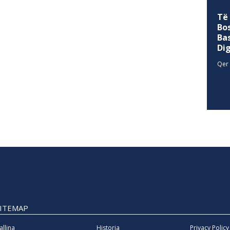
Të
Bo
Ba
Di
Qer 
SITEMAP
allina
Historia
Privacy Policy