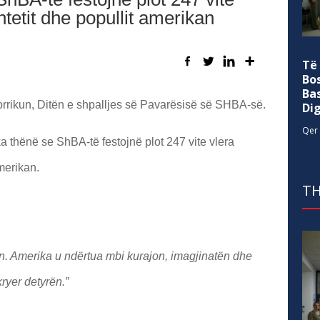
tetit dhe popullit amerikan
Të
Bo
Ba
Korrikun, Ditën e shpalljes së Pavarësisë së SHBA-së.
Di
Qer 
a thënë se ShBA-të festojnë plot 247 vite vlera
merikan.
TH
n. Amerika u ndërtua mbi kurajon, imagjinatën dhe
kryer detyrën.”