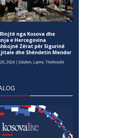
 Rinjtë nga Kosova dhe
snja e Hercegovina
shkojnë Zërat për Sigurinë
gjitale dhe Shëndetin Mendor
26, 2026
|
Edukim
,
Lajme
,
Thellesisht
ALOG