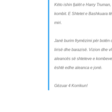
Këto ishin fjalët e Harry Truman, 
kombit. E Shtetet e Bashkuara t
miri.
Janë burim frymëzimi për botën 
lirisë dhe barazisë. Vizion dhe 
aleancës së shteteve e kombeve t
është edhe aleanca e jonë.
Gëzuar 4 Korrikun!