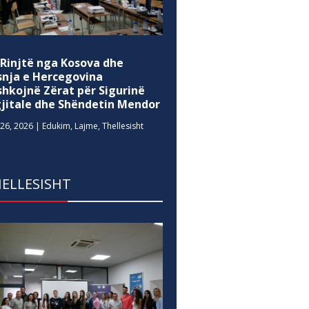
 Rinjtë nga Kosova dhe
snja e Hercegovina
shkojnë Zërat për Sigurinë
gjitale dhe Shëndetin Mendor
26, 2026
|
Edukim
,
Lajme
,
Thellesisht
ELLESISHT