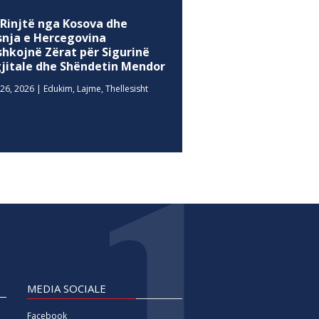
 Rinjtë nga Kosova dhe
snja e Hercegovina
shkojnë Zërat për Sigurinë
gjitale dhe Shëndetin Mendor
26, 2026
|
Edukim
,
Lajme
,
Thellesisht
MEDIA SOCIALE
Facebook