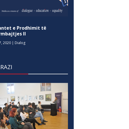
antet e Prodhimit të
mbajtjes II
7, 2020
|
Dialog
RAZI