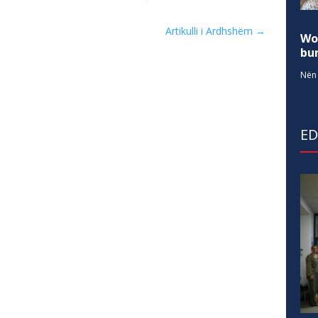
Artikulli i Ardhshëm
→
Wo
bur
Nën 
E