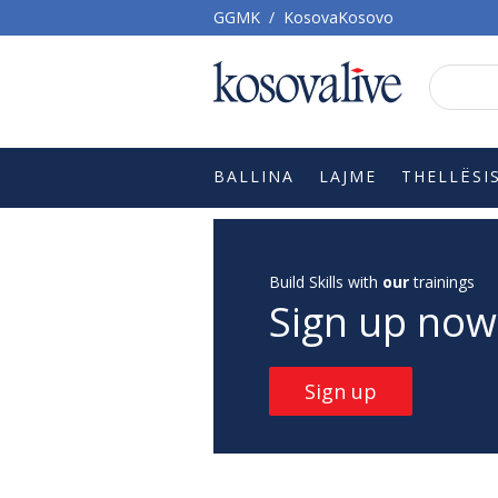
GGMK
/
KosovaKosovo
BALLINA
LAJME
THELLËSI
Build Skills with
our
trainings
Sign up now
Sign up