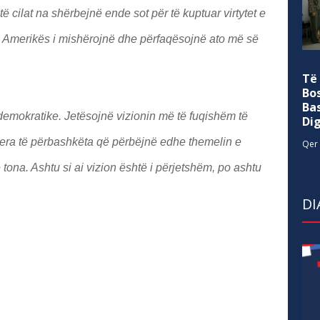
të cilat na shërbejnë ende sot për të kuptuar virtytet e
ë Amerikës i mishërojnë dhe përfaqësojnë ato më së
Të
Bo
Ba
demokratike. Jetësojnë vizionin më të fuqishëm të
Di
vlera të përbashkëta që përbëjnë edhe themelin e
Qer 
ona. Ashtu si ai vizion është i përjetshëm, po ashtu
DI