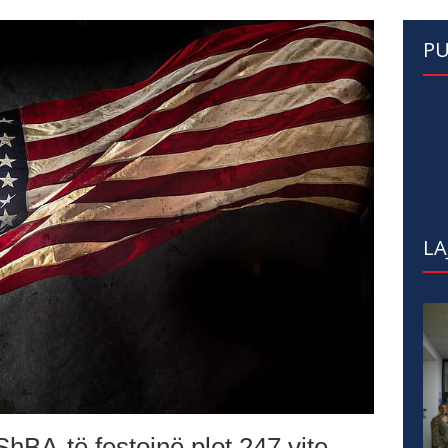
PU
LA
ShBA-të festojnë plot 247 vite