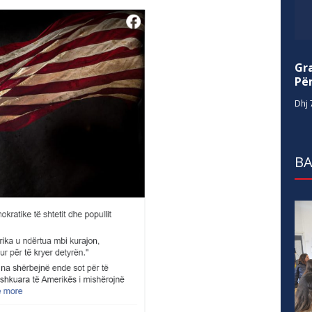
Gr
Për
Dhj 
BA