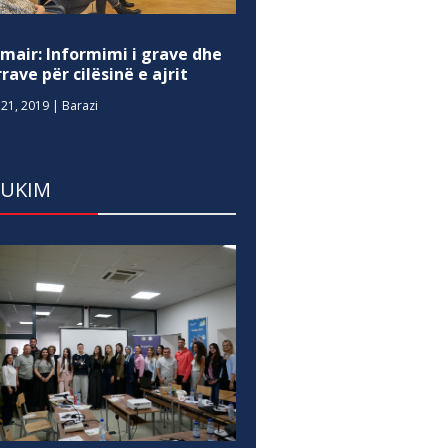
mair: Informimi i grave dhe
rave për cilësinë e ajrit
21, 2019
|
Barazi
DUKIM