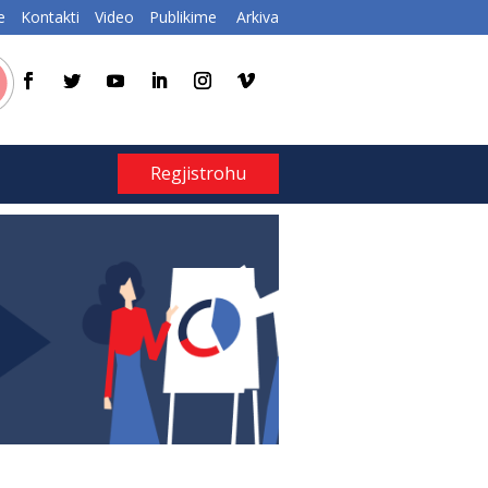
e
Kontakti
Video
Publikime
Arkiva
Regjistrohu