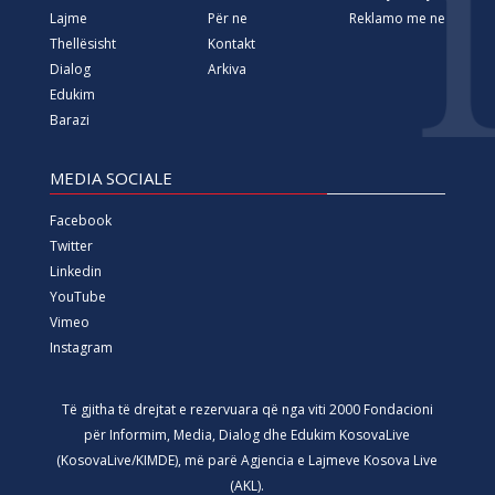
Lajme
Për ne
Reklamo me ne
Thellësisht
Kontakt
Dialog
Arkiva
Edukim
Barazi
MEDIA SOCIALE
Facebook
Twitter
Linkedin
YouTube
Vimeo
Instagram
Të gjitha të drejtat e rezervuara që nga viti 2000 Fondacioni
për Informim, Media, Dialog dhe Edukim KosovaLive
(KosovaLive/KIMDE), më parë Agjencia e Lajmeve Kosova Live
(AKL).