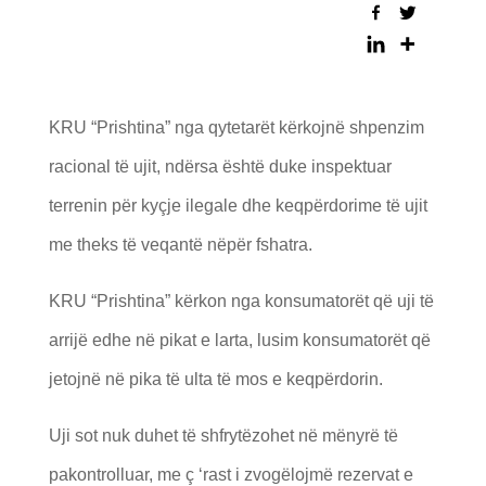
KRU “Prishtina” nga qytetarët kërkojnë shpenzim
racional të ujit, ndërsa është duke inspektuar
terrenin për kyçje ilegale dhe keqpërdorime të ujit
me theks të veqantë nëpër fshatra.
KRU “Prishtina” kërkon nga konsumatorët që uji të
arrijë edhe në pikat e larta, lusim konsumatorët që
jetojnë në pika të ulta të mos e keqpërdorin.
Uji sot nuk duhet të shfrytëzohet në mënyrë të
pakontrolluar, me ç ‘rast i zvogëlojmë rezervat e