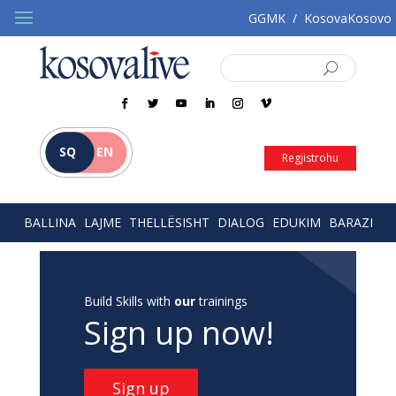
GGMK
/
KosovaKosovo
SQ
EN
Regjistrohu
BALLINA
LAJME
THELLËSISHT
DIALOG
EDUKIM
BARAZI
Build Skills with
our
trainings
Sign up now!
Sign up