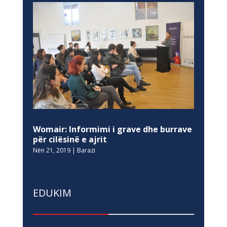
Womair: Informimi i grave dhe burrave
për cilësinë e ajrit
Nën 21, 2019
|
Barazi
EDUKIM