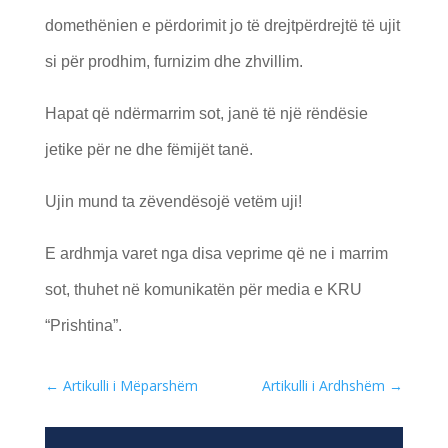
domethënien e përdorimit jo të drejtpërdrejtë të ujit
si për prodhim, furnizim dhe zhvillim.
Hapat që ndërmarrim sot, janë të një rëndësie
jetike për ne dhe fëmijët tanë.
Ujin mund ta zëvendësojë vetëm uji!
E ardhmja varet nga disa veprime që ne i marrim
sot, thuhet në komunikatën për media e KRU
“Prishtina”.
←
Artikulli i Mëparshëm
Artikulli i Ardhshëm
→