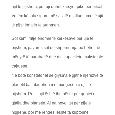
ujit të pijshëm, por uji duhet kursyer pikë për pikë.!
Vetëm kështu sigurojmë sasi të mjaftueshme të ujit
të pijshëm për të ardhmen.
Sot kemi rritje enorme të kërkesave për ujë të
pijshëm, pavarësisht që shpërndarja po bëhet në
mënyrë të barabartë dhe me kapacitete maksimale
trajtuese.
Në botë konstatohet se gjysma e gjithë njerëzve të
planetit ballafaqohen me mungesën e ujit të
pijshëm. Roli i ujit është thelbësor për qeniet e
gjalla dhe planetin. Ai na nevojitet për pije e
higjienë, por me rëndësi është ta kuptojmë