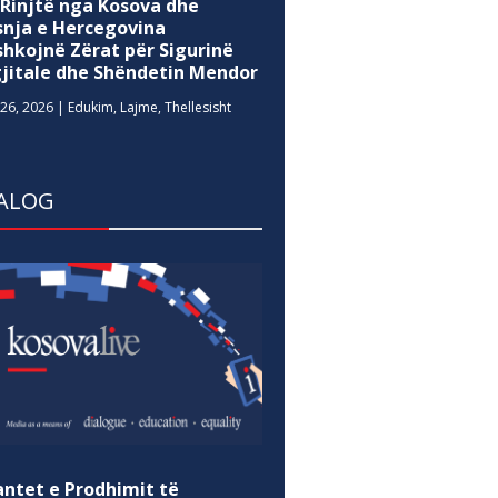
 Rinjtë nga Kosova dhe
snja e Hercegovina
shkojnë Zërat për Sigurinë
gjitale dhe Shëndetin Mendor
26, 2026
|
Edukim
,
Lajme
,
Thellesisht
ALOG
antet e Prodhimit të