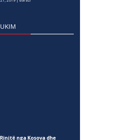
21, 2019
|
Barazi
DUKIM
 Rinjtë nga Kosova dhe
snja e Hercegovina
shkojnë Zërat për Sigurinë
gjitale dhe Shëndetin Mendor