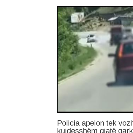
Policia apelon tek vozi
kujdesshëm gjatë qarku