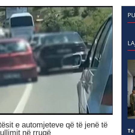
PU
LA
tësit e automjeteve që të jenë të
Të
llimit në rrugë