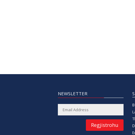
NEWSLETTER
B
L
T
Regjistrohu
D
E
B