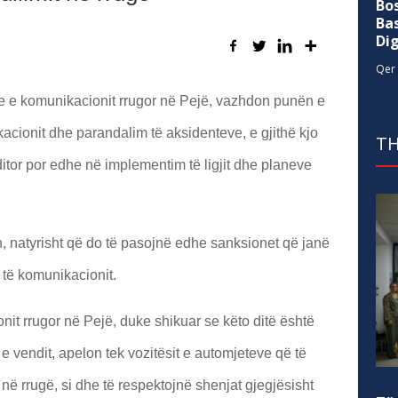
Bo
Ba
Di
Qer 
ale e komunikacionit rrugor në Pejë, vazhdon punën e
acionit dhe parandalim të aksidenteve, e gjithë kjo
TH
ditor por edhe në implementim të ligjit dhe planeve
, natyrisht që do të pasojnë edhe sanksionet që janë
m të komunikacionit.
it rrugor në Pejë, duke shikuar se këto ditë është
e vendit, apelon tek vozitësit e automjeteve që të
 në rrugë, si dhe të respektojnë shenjat gjegjësisht