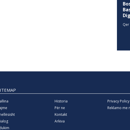
Qer 
SITEMAP
allina
Historia
Privacy Policy
ajme
Për ne
Reklamo me 
hellësisht
Kontakt
ialog
Arkiva
dukim
arazi