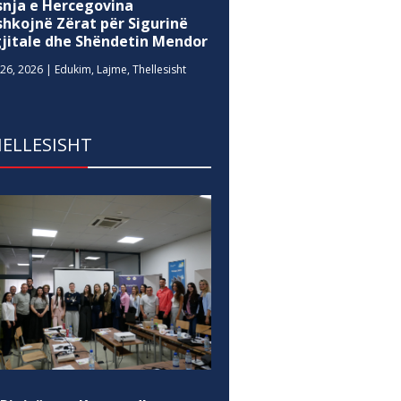
snja e Hercegovina
shkojnë Zërat për Sigurinë
gjitale dhe Shëndetin Mendor
26, 2026
|
Edukim
,
Lajme
,
Thellesisht
ELLESISHT