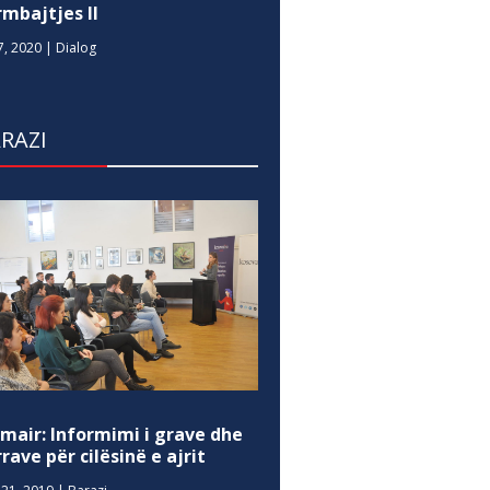
mbajtjes II
7, 2020
|
Dialog
RAZI
mair: Informimi i grave dhe
rave për cilësinë e ajrit