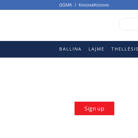
GGMK
/
KosovaKosovo
BALLINA
LAJME
THELLËSI
Build Skills with
our
trainings
Sign up now
Sign up