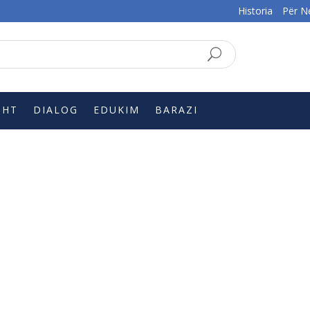
Historia
Për N
SQ
EN
SHT
DIALOG
EDUKIM
BARAZI
!