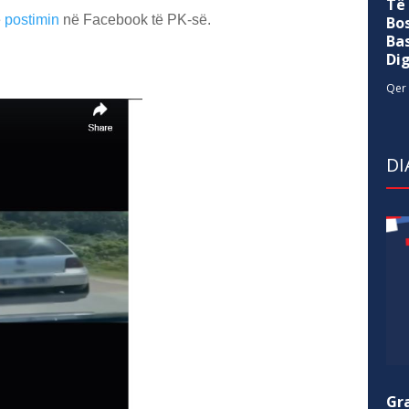
Të
ë
postimin
në Facebook të PK-së.
Bo
Ba
Di
Qer 
DI
Gr