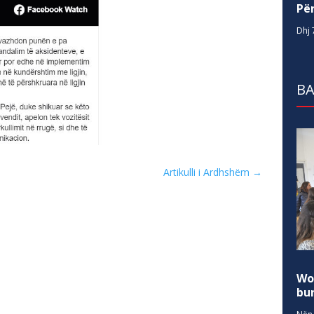
Për
Dhj 
BA
Artikulli i Ardhshëm
→
Wo
bur