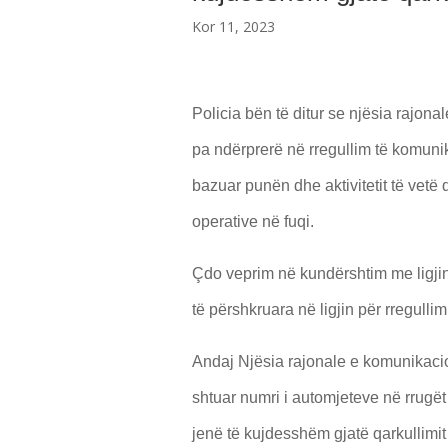
Kor 11, 2023
Policia bën të ditur se njësia rajon
pa ndërprerë në rregullim të komunik
bazuar punën dhe aktivitetit të vetë 
operative në fuqi.
Çdo veprim në kundërshtim me ligjin
të përshkruara në ligjin për rregulli
Andaj Njësia rajonale e komunikacion
shtuar numri i automjeteve në rrugët 
jenë të kujdesshëm gjatë qarkullimit