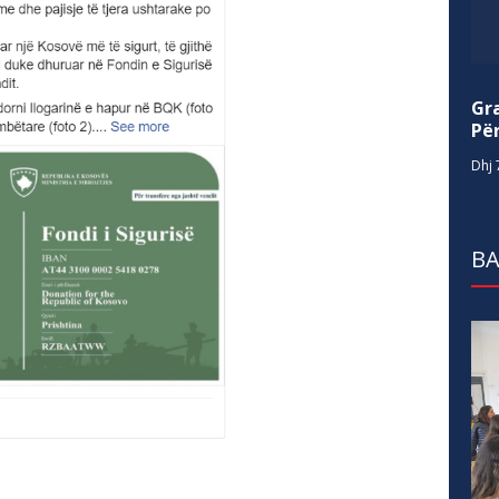
Gr
Për
Dhj 
BA