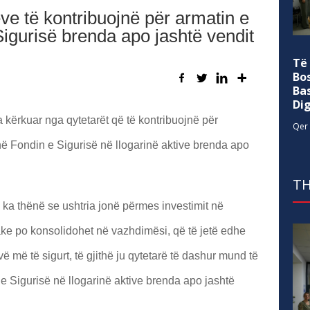
ëve të kontribuojnë për armatin e
Sigurisë brenda apo jashtë vendit
Të
Bo
Ba
Di
a kërkuar nga qytetarët që të kontribuojnë për
Qer 
në Fondin e Sigurisë në llogarinë aktive brenda apo
TH
 ka thënë se ushtria jonë përmes investimit në
ake po konsolidohet në vazhdimësi, që të jetë edhe
ë më të sigurt, të gjithë ju qytetarë të dashur mund të
e Sigurisë në llogarinë aktive brenda apo jashtë