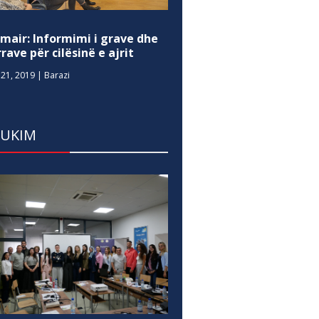
mair: Informimi i grave dhe
rave për cilësinë e ajrit
21, 2019
|
Barazi
DUKIM