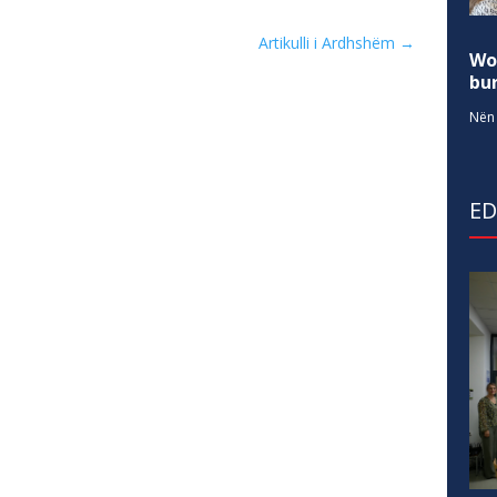
Artikulli i Ardhshëm
→
Wo
bur
Nën 
E