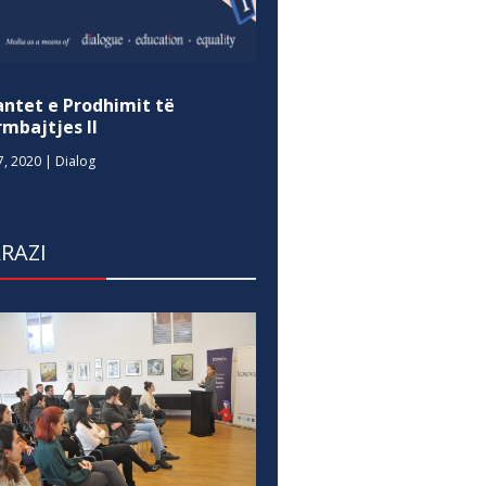
antet e Prodhimit të
mbajtjes II
7, 2020
|
Dialog
RAZI