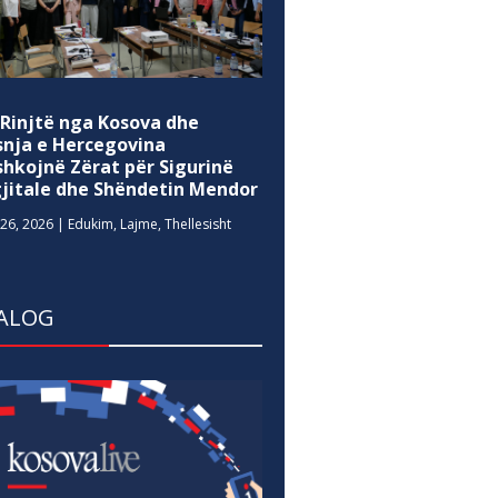
 Rinjtë nga Kosova dhe
snja e Hercegovina
shkojnë Zërat për Sigurinë
gjitale dhe Shëndetin Mendor
26, 2026
|
Edukim
,
Lajme
,
Thellesisht
ALOG