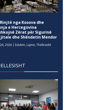
 Rinjtë nga Kosova dhe
snja e Hercegovina
shkojnë Zërat për Sigurinë
gjitale dhe Shëndetin Mendor
26, 2026
|
Edukim
,
Lajme
,
Thellesisht
ELLESISHT