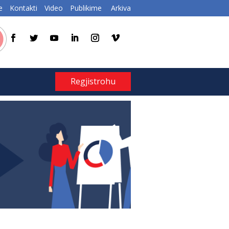
e
Kontakti
Video
Publikime
Arkiva
Regjistrohu