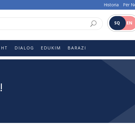
Historia
Për N
SQ
EN
SHT
DIALOG
EDUKIM
BARAZI
!