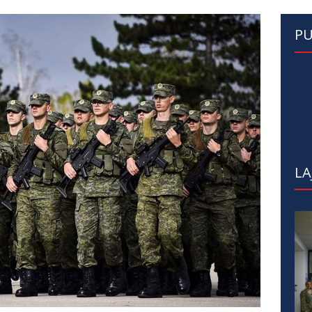
PU
LA