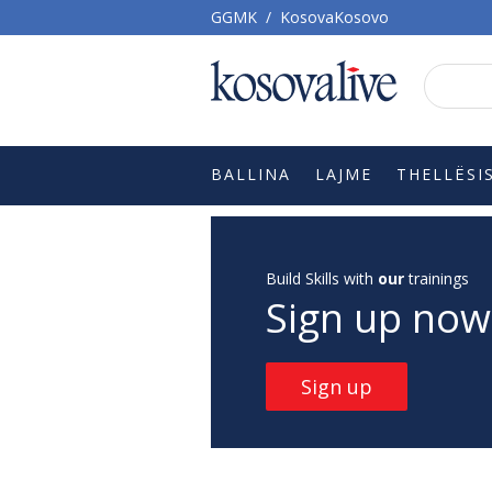
GGMK
/
KosovaKosovo
BALLINA
LAJME
THELLËSI
Build Skills with
our
trainings
Sign up now
Sign up