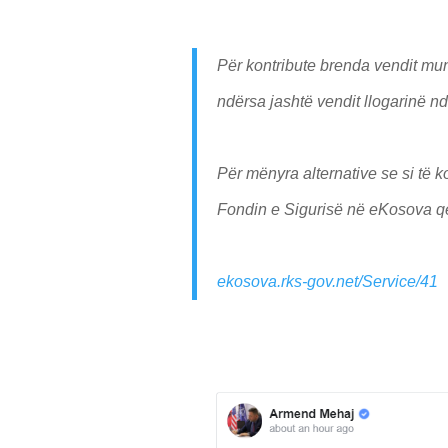
Për kontribute brenda vendit mun
ndërsa jashtë vendit llogarinë nd
Për mënyra alternative se si të 
Fondin e Sigurisë në eKosova që
ekosova.rks-gov.net/Service/41