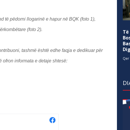
d të pëdorni llogarinë e hapur në BQK (foto 1),
ërkombëtare (foto 2).
Të
Bo
Ba
Di
kontribuoni, tashmë është edhe faqja e dedikuar për
Qer 
 ofron informata e detaje shtesë:
DI