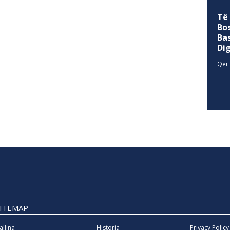
Të
Bo
Ba
Di
Qer 
SITEMAP
allina
Historia
Privacy Policy