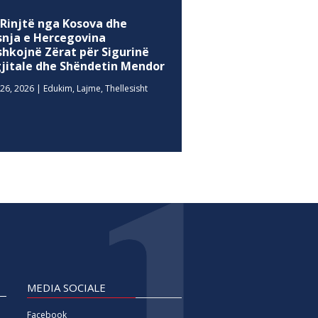
 Rinjtë nga Kosova dhe
snja e Hercegovina
shkojnë Zërat për Sigurinë
gjitale dhe Shëndetin Mendor
26, 2026
|
Edukim
,
Lajme
,
Thellesisht
MEDIA SOCIALE
Facebook