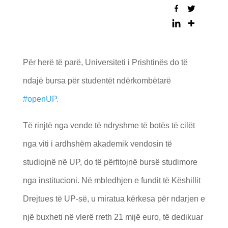
Për herë të parë, Universiteti i Prishtinës do të
ndajë bursa për studentët ndërkombëtarë
#openUP.
Të rinjtë nga vende të ndryshme të botës të cilët
nga viti i ardhshëm akademik vendosin të
studiojnë në UP, do të përfitojnë bursë studimore
nga institucioni. Në mbledhjen e fundit të Këshillit
Drejtues të UP-së, u miratua kërkesa për ndarjen e
një buxheti në vlerë rreth 21 mijë euro, të dedikuar