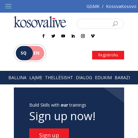
GGMK
/
KosovaKosovo
SQ
EN
Regjistrohu
BALLINA
LAJME
THELLËSISHT
DIALOG
EDUKIM
BARAZI
Build Skills with
our
trainings
Sign up now!
Sign up