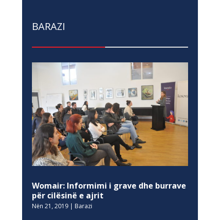
BARAZI
Womair: Informimi i grave dhe burrave
për cilësinë e ajrit
Nën 21, 2019
|
Barazi