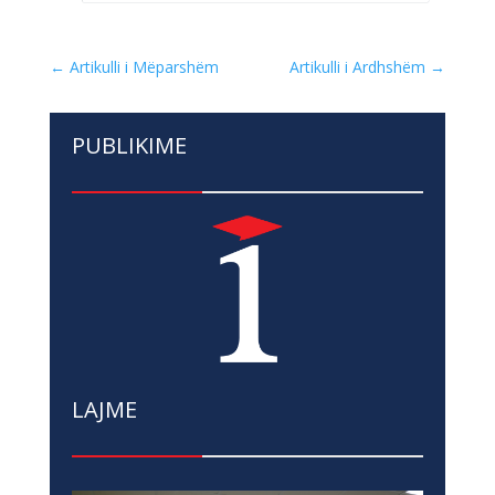
←
Artikulli i Mëparshëm
Artikulli i Ardhshëm
→
PUBLIKIME
LAJME