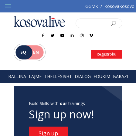
GGMK
/
KosovaKosovo
SQ
EN
Regjistrohu
BALLINA
LAJME
THELLËSISHT
DIALOG
EDUKIM
BARAZI
Build Skills with
our
trainings
Sign up now!
Sign up