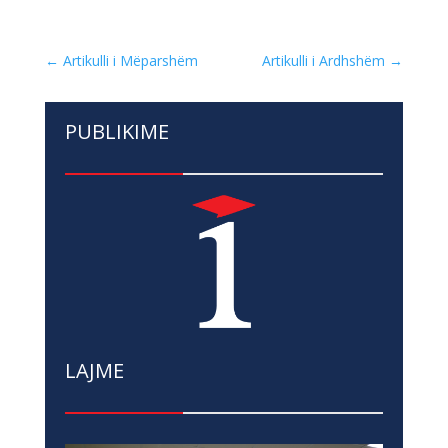
←
Artikulli i Mëparshëm
Artikulli i Ardhshëm
→
PUBLIKIME
LAJME