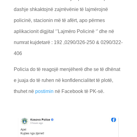
dashje shkaktojnë zajrrëvënie të lajmërojnë
policinë, stacionin më të afërt, apo përmes
aplikacionit digjital ‘’Lajmëro Policinë ‘’ dhe në
numrat kujdetarë : 192 ,0290/326-250 & 0290/322-
406
Policia do të reagojë menjëherë dhe se të dhënat
e juaja do të ruhen në konfidencialitet të plotë,
thuhet në
postimin
në Facebook të PK-së.