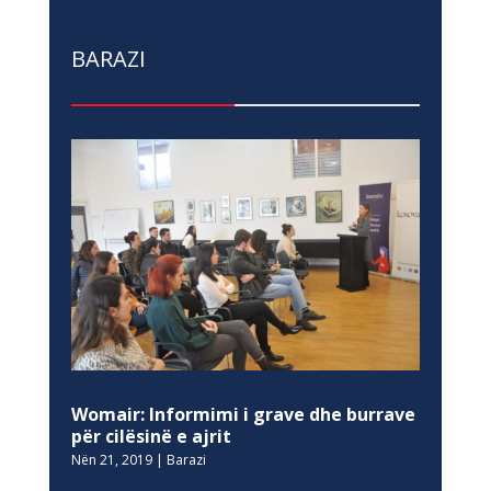
BARAZI
Womair: Informimi i grave dhe burrave
për cilësinë e ajrit
Nën 21, 2019
|
Barazi