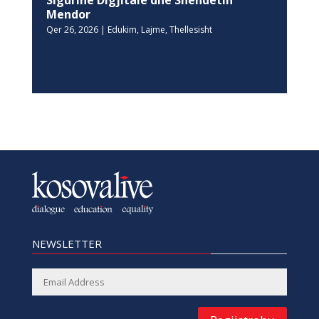
Sigurinë Digjitale dhe Shëndetin
Mendor
Qer 26, 2026
|
Edukim
,
Lajme
,
Thellesisht
NEWSLETTER