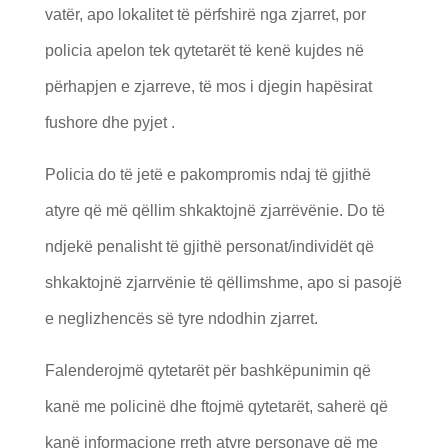
vatër, apo lokalitet të përfshirë nga zjarret, por
policia apelon tek qytetarët të kenë kujdes në
përhapjen e zjarreve, të mos i djegin hapësirat
fushore dhe pyjet .
Policia do të jetë e pakompromis ndaj të gjithë
atyre që më qëllim shkaktojnë zjarrëvënie. Do të
ndjekë penalisht të gjithë personat/individët që
shkaktojnë zjarrvënie të qëllimshme, apo si pasojë
e neglizhencës së tyre ndodhin zjarret.
Falenderojmë qytetarët për bashkëpunimin që
kanë me policinë dhe ftojmë qytetarët, saherë që
kanë informacione rreth atyre personave që me