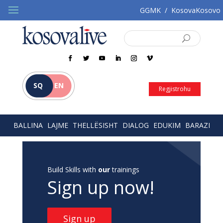
GGMK
/
KosovaKosovo
SQ
EN
Regjistrohu
BALLINA
LAJME
THELLËSISHT
DIALOG
EDUKIM
BARAZI
Build Skills with
our
trainings
Sign up now!
Sign up