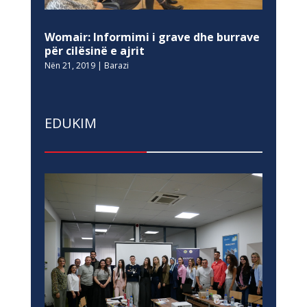
Womair: Informimi i grave dhe burrave
për cilësinë e ajrit
Nën 21, 2019
|
Barazi
EDUKIM