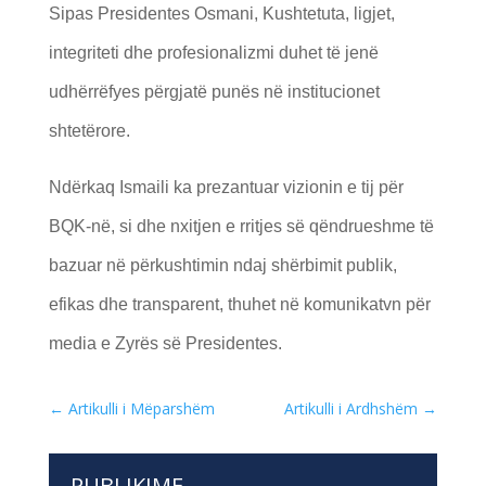
Sipas Presidentes Osmani, Kushtetuta, ligjet,
integriteti dhe profesionalizmi duhet të jenë
udhërrëfyes përgjatë punës në institucionet
shtetërore.
Ndërkaq Ismaili ka prezantuar vizionin e tij për
BQK-në, si dhe nxitjen e rritjes së qëndrueshme të
bazuar në përkushtimin ndaj shërbimit publik,
efikas dhe transparent, thuhet në komunikatvn për
media e Zyrës së Presidentes.
←
Artikulli i Mëparshëm
Artikulli i Ardhshëm
→
PUBLIKIME