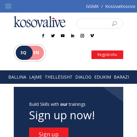
GGMK
/
KosovaKosovo
SQ
EN
Regjistrohu
BALLINA
LAJME
THELLËSISHT
DIALOG
EDUKIM
BARAZI
Build Skills with
our
trainings
Sign up now!
Sign up