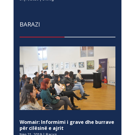
BARAZI
Womair: Informimi i grave dhe burrave
për cilësinë e ajrit
Nën 21, 2019
|
Barazi