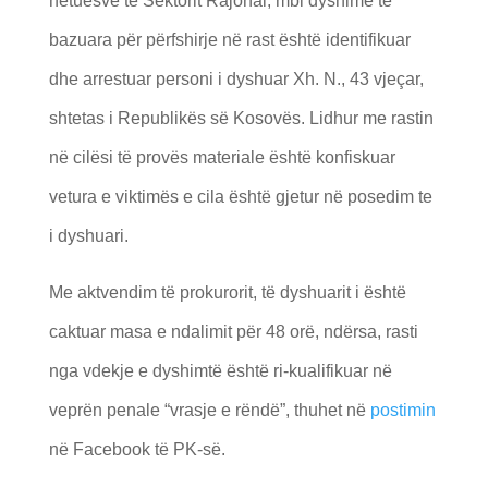
hetuesve të Sektorit Rajonal, mbi dyshime të
bazuara për përfshirje në rast është identifikuar
dhe arrestuar personi i dyshuar Xh. N., 43 vjeçar,
shtetas i Republikës së Kosovës. Lidhur me rastin
në cilësi të provës materiale është konfiskuar
vetura e viktimës e cila është gjetur në posedim te
i dyshuari.
Me aktvendim të prokurorit, të dyshuarit i është
caktuar masa e ndalimit për 48 orë, ndërsa, rasti
nga vdekje e dyshimtë është ri-kualifikuar në
veprën penale “vrasje e rëndë”, thuhet në
postimin
në Facebook të PK-së.