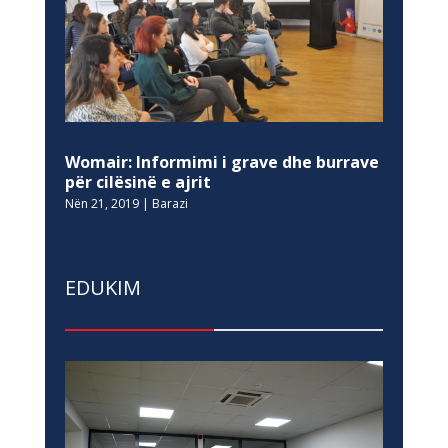
Womair: Informimi i grave dhe burrave
për cilësinë e ajrit
Nën 21, 2019
|
Barazi
EDUKIM