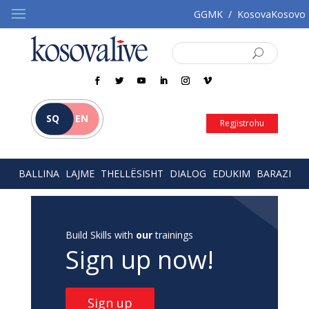
GGMK
/
KosovaKosovo
SQ
EN
Regjistrohu
BALLINA
LAJME
THELLËSISHT
DIALOG
EDUKIM
BARAZI
Build Skills with
our
trainings
Sign up now!
Sign up