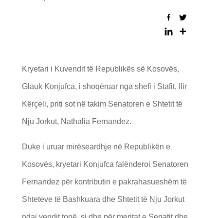
Kryetari i Kuvendit të Republikës së Kosovës,
Glauk Konjufca, i shoqëruar nga shefi i Stafit, Ilir
Kërçeli, priti sot në takim Senatoren e Shtetit të
Nju Jorkut, Nathalia Fernandez.
Duke i uruar mirëseardhje në Republikën e
Kosovës, kryetari Konjufca falënderoi Senatoren
Fernandez për kontributin e pakrahasueshëm të
Shteteve të Bashkuara dhe Shtetit të Nju Jorkut
ndaj vendit tonë, si dhe për meritat e Senatit dhe