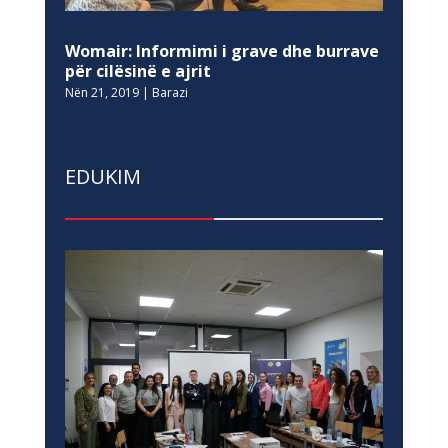
Womair: Informimi i grave dhe burrave
për cilësinë e ajrit
Nën 21, 2019
|
Barazi
EDUKIM