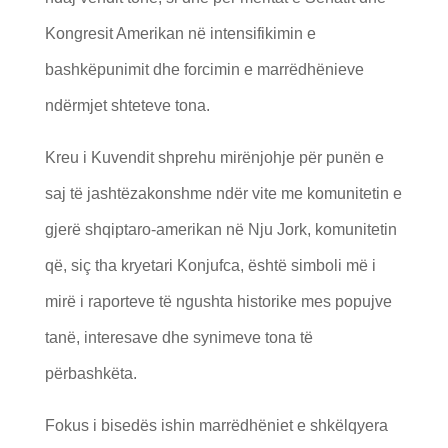
Kongresit Amerikan në intensifikimin e
bashkëpunimit dhe forcimin e marrëdhënieve
ndërmjet shteteve tona.
Kreu i Kuvendit shprehu mirënjohje për punën e
saj të jashtëzakonshme ndër vite me komunitetin e
gjerë shqiptaro-amerikan në Nju Jork, komunitetin
që, siç tha kryetari Konjufca, është simboli më i
mirë i raporteve të ngushta historike mes popujve
tanë, interesave dhe synimeve tona të
përbashkëta.
Fokus i bisedës ishin marrëdhëniet e shkëlqyera