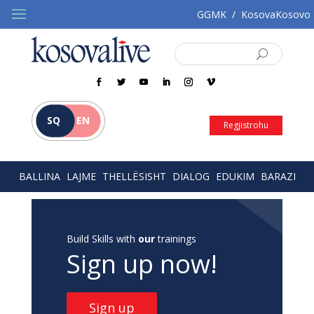
GGMK
/
KosovaKosovo
SQ
EN
Regjistrohu
BALLINA
LAJME
THELLËSISHT
DIALOG
EDUKIM
BARAZI
Build Skills with
our
trainings
Sign up now!
Sign up