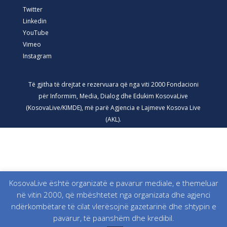
Twitter
Linkedin
YouTube
Vimeo
Instagram
Të gjitha të drejtat e rezervuara që nga viti 2000 Fondacioni
për Informim, Media, Dialog dhe Edukim KosovaLive
(KosovaLive/KIMDE), më parë Agjencia e Lajmeve Kosova Live
(AKL).
KosovaLive është organizatë e pavarur mediale, e themeluar
në vitin 2000, që mbështetet nga organizata dhe agjenci
ndërkombëtare të cilat vlerësojnë gazetarinë dhe shtypin e
pavarur, të paanshëm dhe kredibil.