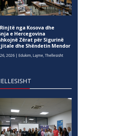
 Rinjtë nga Kosova dhe
snja e Hercegovina
shkojnë Zërat për Sigurinë
gjitale dhe Shëndetin Mendor
26, 2026
|
Edukim
,
Lajme
,
Thellesisht
ELLESISHT