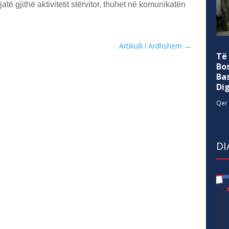
atë gjithë aktivitetit stërvitor, thuhet në komunikatën
Artikulli i Ardhshëm
→
Të
Bo
Ba
Di
Qer 
DI