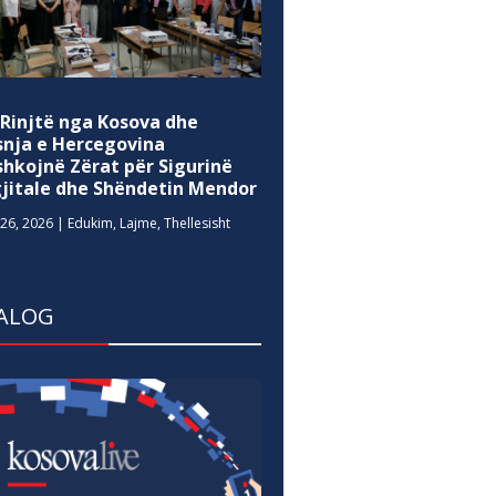
 Rinjtë nga Kosova dhe
snja e Hercegovina
shkojnë Zërat për Sigurinë
gjitale dhe Shëndetin Mendor
26, 2026
|
Edukim
,
Lajme
,
Thellesisht
ALOG