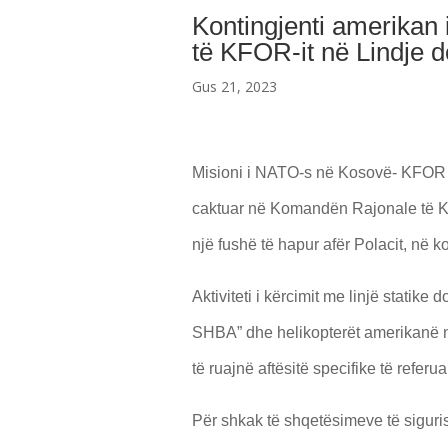
Kontingjenti amerikan
të KFOR-it në Lindje do 
Gus 21, 2023
Misioni i NATO-s në Kosovë- KFOR ka 
caktuar në Komandën Rajonale të KFOR
një fushë të hapur afër Polacit, në 
Aktiviteti i kërcimit me linjë statik
SHBA” dhe helikopterët amerikanë n
të ruajnë aftësitë specifike të referua
Për shkak të shqetësimeve të sigurisë