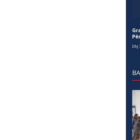
Gr
Për
Dhj 
BA