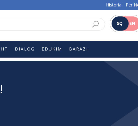
Historia
Për N
SQ
EN
SHT
DIALOG
EDUKIM
BARAZI
!