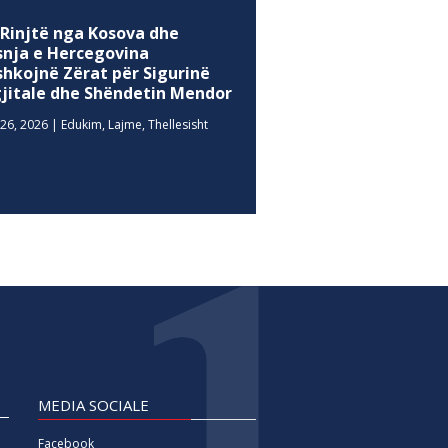
 Rinjtë nga Kosova dhe
snja e Hercegovina
shkojnë Zërat për Sigurinë
gjitale dhe Shëndetin Mendor
26, 2026
|
Edukim
,
Lajme
,
Thellesisht
MEDIA SOCIALE
Facebook