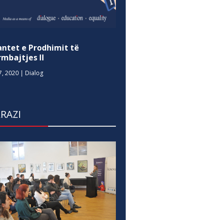
antet e Prodhimit të
mbajtjes II
7, 2020
|
Dialog
RAZI