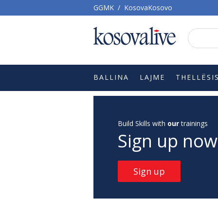
GGMK
/
KosovaKosovo
BALLINA
LAJME
THELLËSI
Build Skills with
our
trainings
Sign up now
Sign up