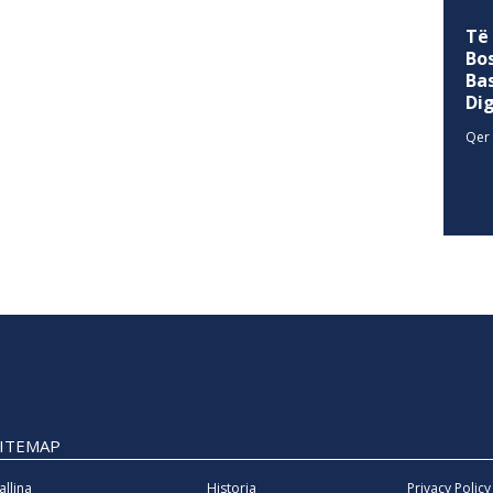
Të
Bo
Ba
Di
Qer 
SITEMAP
allina
Historia
Privacy Policy