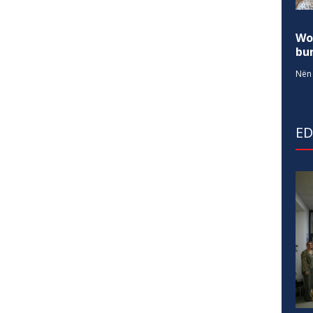
Wo
bur
Nën 
E