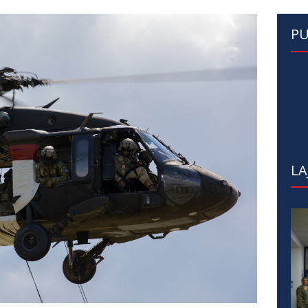
PU
LA