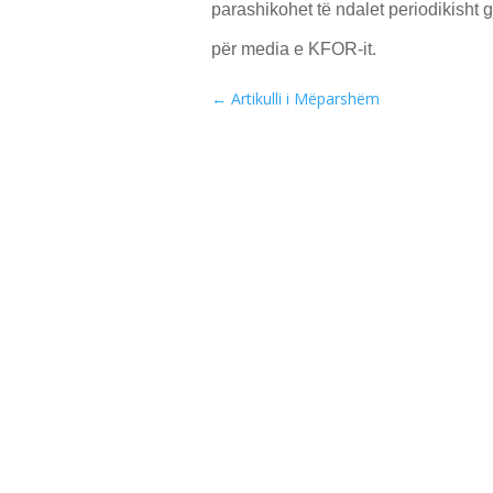
parashikohet të ndalet periodikisht gj
për media e KFOR-it.
←
Artikulli i Mëparshëm