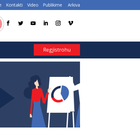
e
Kontakti
Video
Publikime
Arkiva
Regjistrohu