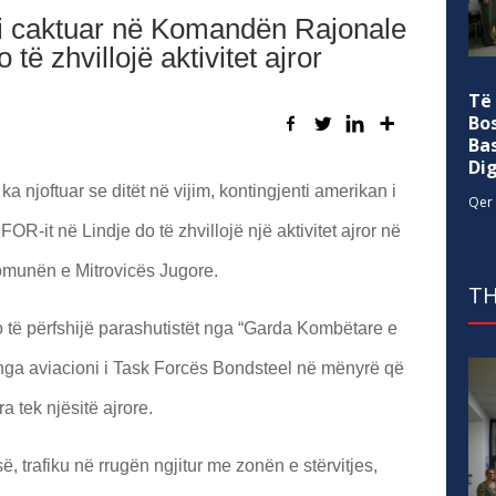
 i caktuar në Komandën Rajonale
të zhvillojë aktivitet ajror
Të
Bo
Ba
Di
njoftuar se ditët në vijim, kontingjenti amerikan i
Qer 
-it në Lindje do të zhvillojë një aktivitet ajror në
komunën e Mitrovicës Jugore.
TH
e do të përfshijë parashutistët nga “Garda Kombëtare e
ga aviacioni i Task Forcës Bondsteel në mënyrë që
ra tek njësitë ajrore.
, trafiku në rrugën ngjitur me zonën e stërvitjes,