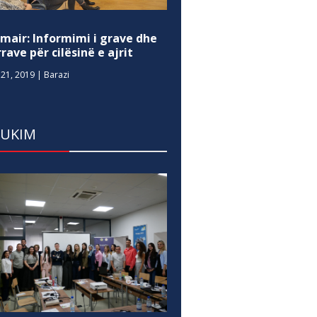
mair: Informimi i grave dhe
rave për cilësinë e ajrit
21, 2019
|
Barazi
DUKIM