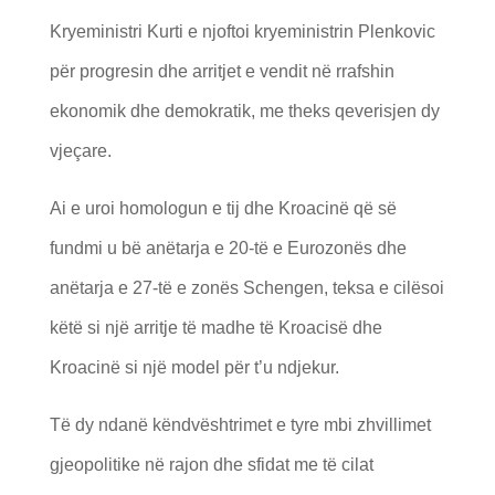
Kryeministri Kurti e njoftoi kryeministrin Plenkovic
për progresin dhe arritjet e vendit në rrafshin
ekonomik dhe demokratik, me theks qeverisjen dy
vjeçare.
Ai e uroi homologun e tij dhe Kroacinë që së
fundmi u bë anëtarja e 20-të e Eurozonës dhe
anëtarja e 27-të e zonës Schengen, teksa e cilësoi
këtë si një arritje të madhe të Kroacisë dhe
Kroacinë si një model për t’u ndjekur.
Të dy ndanë këndvështrimet e tyre mbi zhvillimet
gjeopolitike në rajon dhe sfidat me të cilat