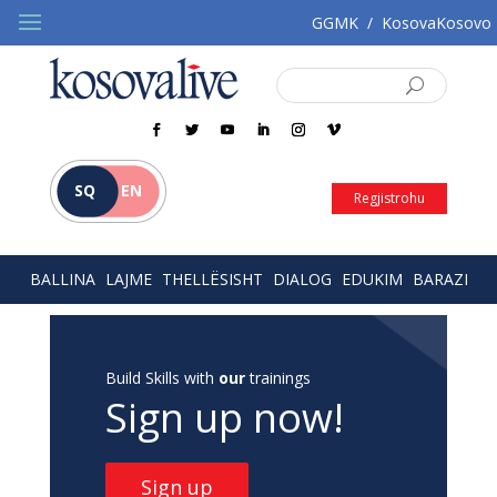
GGMK
/
KosovaKosovo
SQ
EN
Regjistrohu
BALLINA
LAJME
THELLËSISHT
DIALOG
EDUKIM
BARAZI
Build Skills with
our
trainings
Sign up now!
Sign up