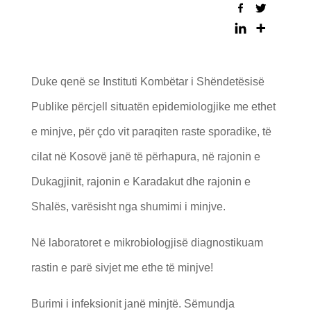
Duke qenë se Instituti Kombëtar i Shëndetësisë
Publike përcjell situatën epidemiologjike me ethet
e minjve, për çdo vit paraqiten raste sporadike, të
cilat në Kosovë janë të përhapura, në rajonin e
Dukagjinit, rajonin e Karadakut dhe rajonin e
Shalës, varësisht nga shumimi i minjve.
Në laboratoret e mikrobiologjisë diagnostikuam
rastin e parë sivjet me ethe të minjve!
Burimi i infeksionit janë minjtë. Sëmundja