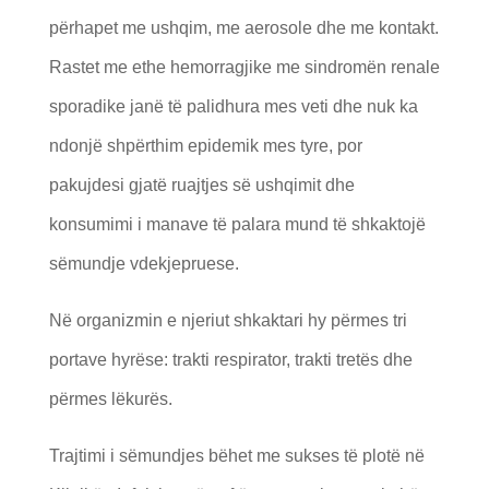
përhapet me ushqim, me aerosole dhe me kontakt.
Rastet me ethe hemorragjike me sindromën renale
sporadike janë të palidhura mes veti dhe nuk ka
ndonjë shpërthim epidemik mes tyre, por
pakujdesi gjatë ruajtjes së ushqimit dhe
konsumimi i manave të palara mund të shkaktojë
sëmundje vdekjepruese.
Në organizmin e njeriut shkaktari hy përmes tri
portave hyrëse: trakti respirator, trakti tretës dhe
përmes lëkurës.
Trajtimi i sëmundjes bëhet me sukses të plotë në