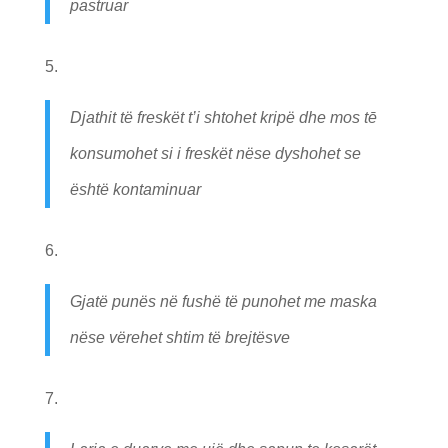
pastruar
Djathit të freskët t’i shtohet kripë dhe mos tē
konsumohet si i freskët nëse dyshohet se
është kontaminuar
Gjatë punës në fushë të punohet me maska
nëse vërehet shtim të brejtësve