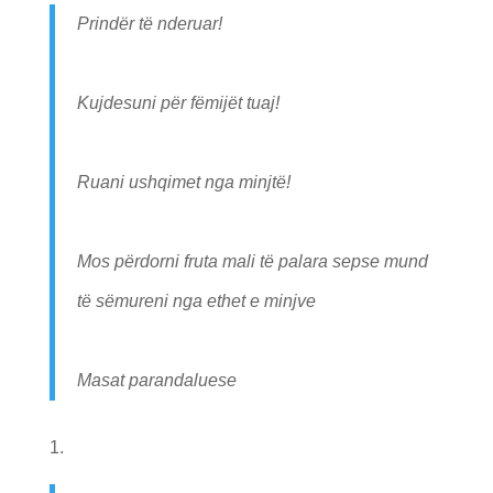
Prindër të nderuar!
Kujdesuni për fëmijët tuaj!
Ruani ushqimet nga minjtë!
Mos përdorni fruta mali të palara sepse mund
të sëmureni nga ethet e minjve
Masat parandaluese