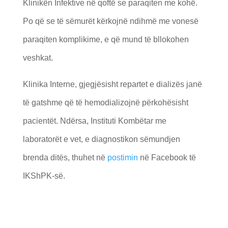
Klinikën Infektive në qoftë se paraqiten me kohë.
Po që se të sëmurët kërkojnë ndihmë me vonesë
paraqiten komplikime, e që mund të bllokohen
veshkat.
Klinika Interne, gjegjësisht repartet e dializës janë
të gatshme që të hemodializojnë përkohësisht
pacientët. Ndërsa, Instituti Kombëtar me
laboratorët e vet, e diagnostikon sëmundjen
brenda ditës, thuhet në
postimin
në Facebook të
IKShPK-së.