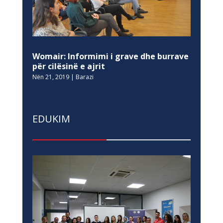
Womair: Informimi i grave dhe burrave
për cilësinë e ajrit
Nën 21, 2019
|
Barazi
EDUKIM