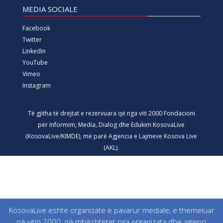
MEDIA SOCIALE
Facebook
Twitter
Linkedin
YouTube
Vimeo
Instagram
Të gjitha të drejtat e rezervuara që nga viti 2000 Fondacioni
për Informim, Media, Dialog dhe Edukim KosovaLive
(KosovaLive/KIMDE), më parë Agjencia e Lajmeve Kosova Live
(AKL).
KosovaLive është organizatë e pavarur mediale, e themeluar
në vitin 2000, që mbështetet nga organizata dhe agjenci