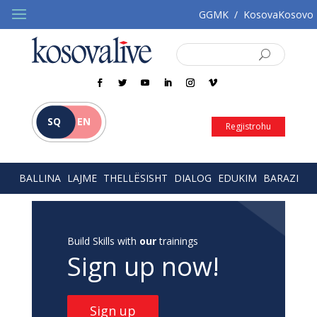
GGMK
/
KosovaKosovo
SQ
EN
Regjistrohu
BALLINA
LAJME
THELLËSISHT
DIALOG
EDUKIM
BARAZI
Build Skills with
our
trainings
Sign up now!
Sign up