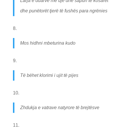
Larja e duarve me ujë dhe sapun te kosarët
dhe punëtorët tjerë të fushës para ngrënies
Mos hidhni mbeturina kudo
Të bëhet klorimi i ujit të pijes
Zhdukja e vatrave natyrore të brejtësve