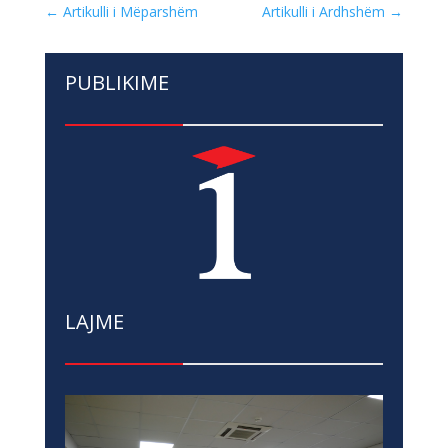
←
Artikulli i Mëparshëm
Artikulli i Ardhshëm
→
PUBLIKIME
LAJME