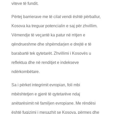
viteve të fundit.
Përtej barrierave me të cilat vendi është përballur,
Kosova ka treguar potencialin e saj për zhvillim.
Vëmendje të veçantë ka patur në rritjen e
qëndrueshme dhe shpërndarjen e drejtë e të
barabartë tek qytetarët. Zhvillimi i Kosovës u
reflektua dhe në renditjet e indekseve
ndërkombëtare.
Sa i përket integrimit evropian, foli mbi
mbështetjen e gjerë të qytetarëve ndaj
anëtarësimit në familjen evropiane. Me rëndësi
është fuqizimi i mesazhit se Kosova, përmes dhe