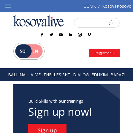
GGMK
/
KosovaKosovo
SQ
EN
Regjistrohu
BALLINA
LAJME
THELLËSISHT
DIALOG
EDUKIM
BARAZI
Build Skills with
our
trainings
Sign up now!
Sign up