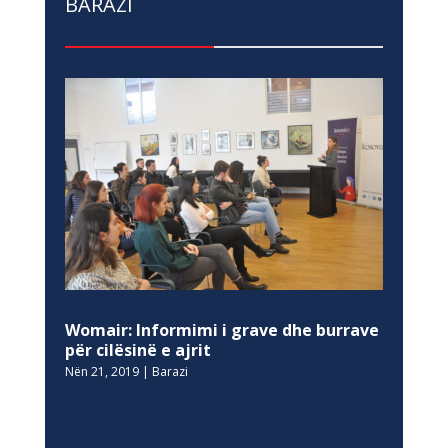
BARAZI
Womair: Informimi i grave dhe burrave
për cilësinë e ajrit
Nën 21, 2019
|
Barazi