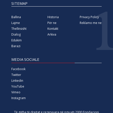
SITEMAP
Ballina
Historia
Privacy Policy
Lajme
Për ne
Reklamo me ne
Thellësisht
Kontakt
Dialog
Arkiva
Edukim
Barazi
MEDIA SOCIALE
Facebook
Twitter
Linkedin
YouTube
Vimeo
Instagram
Të gjitha të drejtat e rezervuara që nga viti 2000 Fondacioni