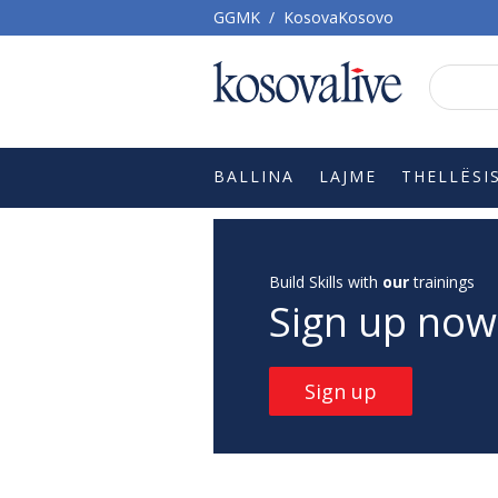
GGMK
/
KosovaKosovo
BALLINA
LAJME
THELLËSI
Build Skills with
our
trainings
Sign up now
Sign up