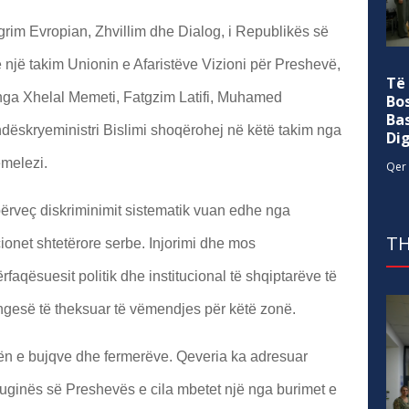
grim Evropian, Zhvillim dhe Dialog, i Republikës së
ë një takim Unionin e Afaristëve Vizioni për Preshevë,
Të
nga Xhelal Memeti, Fatgzim Latifi, Muhamed
Bo
Ba
ëskryeministri Bislimi shoqërohej në këtë takim nga
Di
melezi.
Qer 
rveç diskriminimit sistematik vuan edhe nga
TH
ionet shtetërore serbe. Injorimi dhe mos
aqësuesit politik dhe institucional të shqiptarëve të
ngesë të theksuar të vëmendjes për këtë zonë.
tën e bujqve dhe fermerëve. Qeveria ka adresuar
Luginës së Preshevës e cila mbetet një nga burimet e