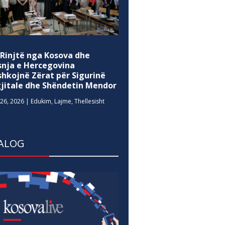
 Rinjtë nga Kosova dhe
snja e Hercegovina
shkojnë Zërat për Sigurinë
gjitale dhe Shëndetin Mendor
26, 2026
|
Edukim
,
Lajme
,
Thellesisht
ALOG