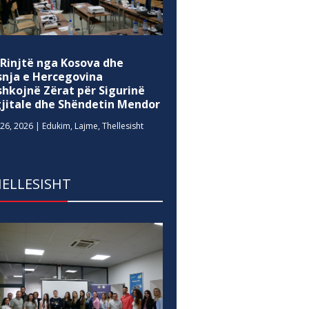
 Rinjtë nga Kosova dhe
snja e Hercegovina
shkojnë Zërat për Sigurinë
gjitale dhe Shëndetin Mendor
26, 2026
|
Edukim
,
Lajme
,
Thellesisht
ELLESISHT