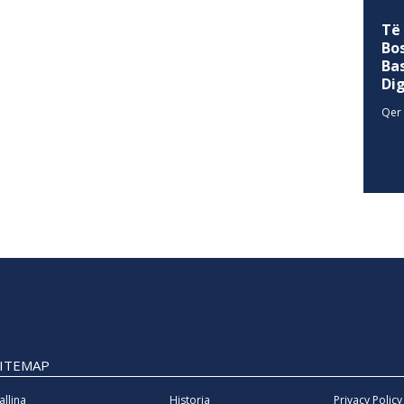
Të
Bo
Ba
Di
Qer 
SITEMAP
allina
Historia
Privacy Policy