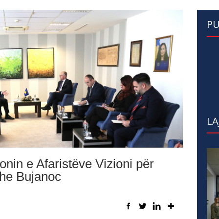
PU
LA
onin e Afaristëve Vizioni për
he Bujanoc