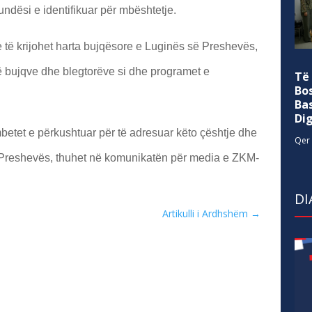
ndësi e identifikuar për mbështetje.
 të krijohet harta bujqësore e Luginës së Preshevës,
të bujqve dhe blegtorëve si dhe programet e
Të
Bo
Ba
Di
etet e përkushtuar për të adresuar këto çështje dhe
Qer 
 Preshevës, thuhet në komunikatën për media e ZKM-
DI
Artikulli i Ardhshëm
→