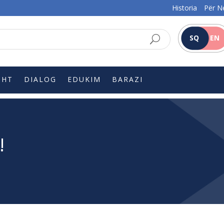
Historia
Për N
SQ
EN
SHT
DIALOG
EDUKIM
BARAZI
!