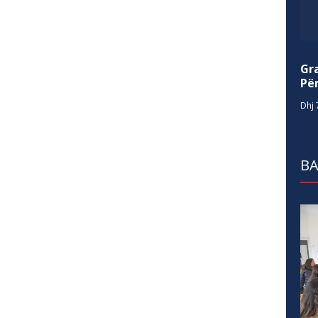
Gr
Për
Dhj 
BA