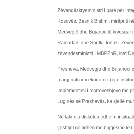
Zëvendëskryeministri i parë për Inte
Kosovës, Besnik Bislimi, mirëpriti n
Medvegjë dhe Bujanoc të kryesuar 
Ramadani dhe Shefki Jonuzi. Zëvend
zëvendësministri i MBPZhR, Imri De
Presheva, Medvegja dhe Bujanoci pë
margjinalizimi ekonomik nga instituc
implementimi i marrëveshjeve me përf
Luginës së Preshevës, ka sjellë mu
Në takim u diskutua edhe mbi situa
çështjet që lidhen me bujqësinë të 