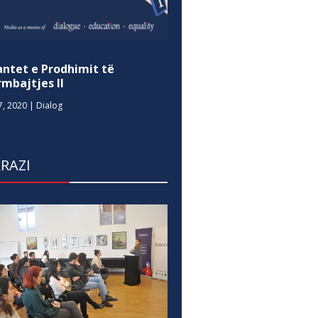
antet e Prodhimit të
mbajtjes II
7, 2020
|
Dialog
RAZI