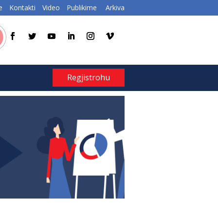
e
Kontakti
Video
Publikime
Arkiva
Regjistrohu