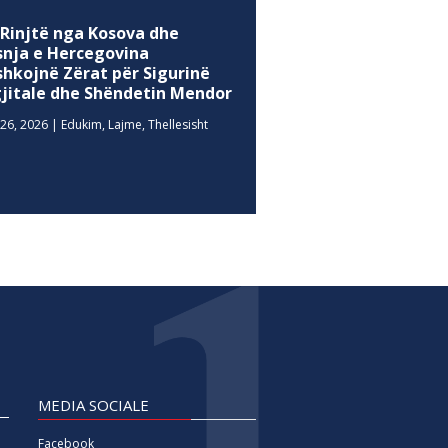
 Rinjtë nga Kosova dhe
snja e Hercegovina
shkojnë Zërat për Sigurinë
gjitale dhe Shëndetin Mendor
26, 2026
|
Edukim
,
Lajme
,
Thellesisht
MEDIA SOCIALE
Facebook