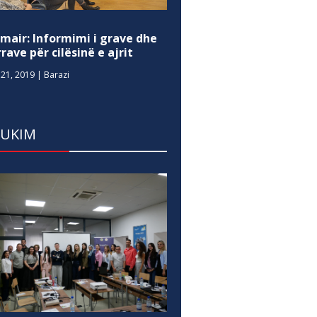
mair: Informimi i grave dhe
rave për cilësinë e ajrit
21, 2019
|
Barazi
DUKIM