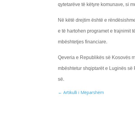
qytetarëve të këtyre komunave, si mu
Në këtë drejtim është e rëndësishme
e të hartohen programet e trajnimit 
mbështetjes financiare.
Qeveria e Republikës së Kosovës mb
mbështetur shqiptarët e Luginës së
së.
←
Artikulli i Mëparshëm