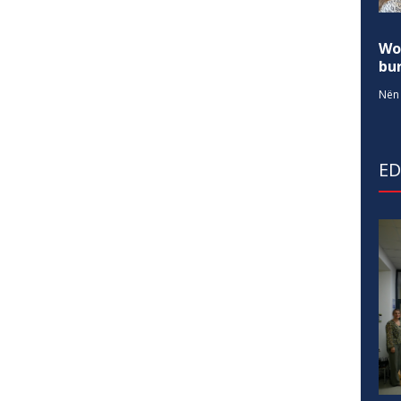
Wo
bur
Nën 
E