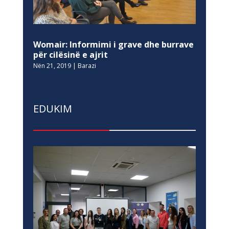
Womair: Informimi i grave dhe burrave
për cilësinë e ajrit
Nën 21, 2019
|
Barazi
EDUKIM