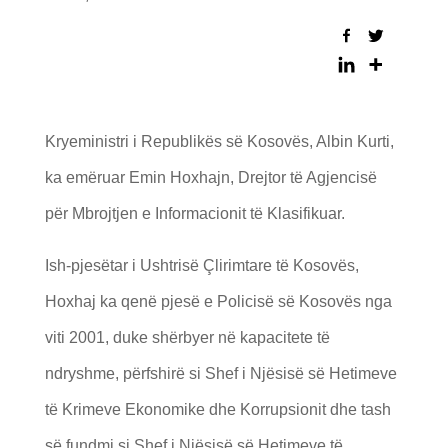
Kryeministri i Republikës së Kosovës, Albin Kurti,
ka emëruar Emin Hoxhajn, Drejtor të Agjencisë
për Mbrojtjen e Informacionit të Klasifikuar.
Ish-pjesëtar i Ushtrisë Çlirimtare të Kosovës,
Hoxhaj ka qenë pjesë e Policisë së Kosovës nga
viti 2001, duke shërbyer në kapacitete të
ndryshme, përfshirë si Shef i Njësisë së Hetimeve
të Krimeve Ekonomike dhe Korrupsionit dhe tash
së fundmi si Shef i Njësisë së Hetimeve të