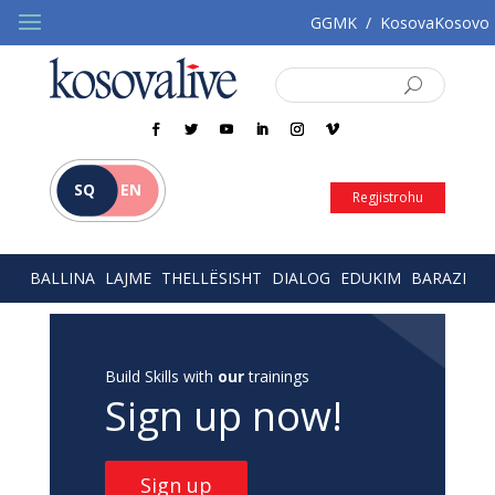
GGMK
/
KosovaKosovo
SQ
EN
Regjistrohu
BALLINA
LAJME
THELLËSISHT
DIALOG
EDUKIM
BARAZI
Build Skills with
our
trainings
Sign up now!
Sign up