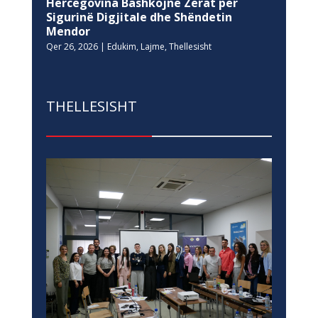
Hercegovina Bashkojnë Zërat për
Sigurinë Digjitale dhe Shëndetin
Mendor
Qer 26, 2026
|
Edukim
,
Lajme
,
Thellesisht
THELLESISHT