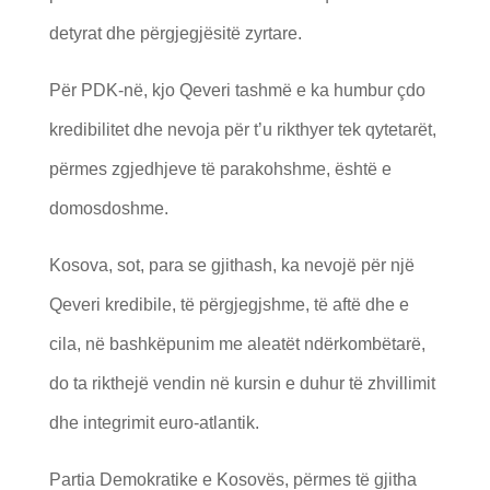
detyrat dhe përgjegjësitë zyrtare.
Për PDK-në, kjo Qeveri tashmë e ka humbur çdo
kredibilitet dhe nevoja për t’u rikthyer tek qytetarët,
përmes zgjedhjeve të parakohshme, është e
domosdoshme.
Kosova, sot, para se gjithash, ka nevojë për një
Qeveri kredibile, të përgjegjshme, të aftë dhe e
cila, në bashkëpunim me aleatët ndërkombëtarë,
do ta rikthejë vendin në kursin e duhur të zhvillimit
dhe integrimit euro-atlantik.
Partia Demokratike e Kosovës, përmes të gjitha