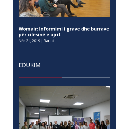
Womair: Informimi i grave dhe burrave
për cilësinë e ajrit
Nën 21, 2019
|
Barazi
EDUKIM