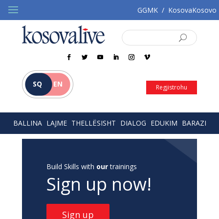
GGMK
/
KosovaKosovo
SQ
EN
Regjistrohu
BALLINA
LAJME
THELLËSISHT
DIALOG
EDUKIM
BARAZI
Build Skills with
our
trainings
Sign up now!
Sign up