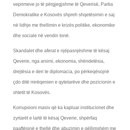
veprimeve jo të përgjegjshme të Qeverisë, Partia
Demokratike e Kosovës shpreh shqetësimin e saj
në lidhje me thellimin e krizës politike, ekonomike
dhe sociale në vendin tonë.
Skandalet dhe aferat e njëpasnjëshme të kësaj
Qeverie, nga arsimi, ekonomia, shëndetësia,
drejtësia e deri te diplomacia, po përkeqësojnë
çdo ditë mirëqenien e qytetarëve dhe pozicionin e
shtetit të Kosovës.
Korrupsioni masiv që ka kapluar institucionet dhe
zyrtarët e lartë të kësaj Qeverie, shpërfaq
paaftësinë e thellë dhe abuzimin e qëllimshëm me