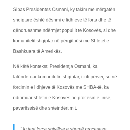
Sipas Presidentes Osmani, ky takim me mërgatën
shqiptare është dëshmi e lidhjeve të forta dhe të
qëndrueshme ndërmjet popullit të Kosovës, si dhe
komunitetit shqiptar në përgjithësi me Shtetet e
Bashkuara të Amerikës.
Në këtë kontekst, Presidentja Osmani, ka
falënderuar komunitetin shqiptar, i cili përveç se në
forcimin e lidhjeve të Kosovës me SHBA-të, ka
ndihmuar shtetin e Kosovës në procesin e lirisë,
pavarëssisë dhe shtetndërtimit.
“Ju jeni forca shtytëse e shumë proceseve