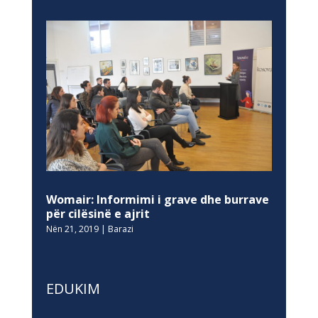
Womair: Informimi i grave dhe burrave
për cilësinë e ajrit
Nën 21, 2019
|
Barazi
EDUKIM