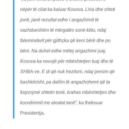
nëpër të cilat ka kaluar Kosova. Liria dhe shteti
jonë, janë rezultat edhe i angazhimit të
vazhdueshëm të mërgatës sonë këtu, ndaj
faleminderit për gjithçka që keni bërë dhe po
bëni. Na duhet edhe mëtej angazhimi juaj.
Kosova ka nevojë për mbështetjen tuaj dhe të
SHBA-ve. E di që nuk hezitoni, ndaj presim që
bashkërisht, pa dallim të angazhohemi që ta
fuqizojmë shtetin tonë, krahas mbështetjes dhe
koordinimit me aleatat tanë”,
ka theksuar
Presidentja.