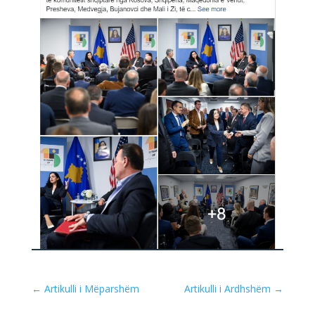
←
Artikulli i Mëparshëm
Artikulli i Ardhshëm
→