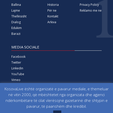
Ballina
Historia
Privacy Policy
Lajme
Për ne
Reklamo me ne
Thellësisht
Kontakt
Dialog
Arkiva
Edukim
Barazi
MEDIA SOCIALE
Facebook
Twitter
Linkedin
YouTube
Vimeo
Instagram
KosovaLive është organizatë e pavarur mediale, e themeluar
në vitin 2000, që mbështetet nga organizata dhe agjenci
Të gjitha të drejtat e rezervuara që nga viti 2000 Fondacioni
ndërkombëtare të cilat vlerësojnë gazetarinë dhe shtypin e
për Informim, Media, Dialog dhe Edukim KosovaLive
pavarur, të paanshëm dhe kredibil.
(KosovaLive/KIMDE), më parë Agjencia e Lajmeve Kosova Live