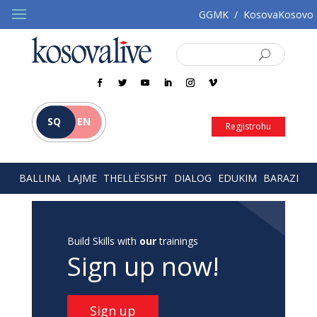
GGMK
/
KosovaKosovo
SQ
EN
Regjistrohu
BALLINA
LAJME
THELLËSISHT
DIALOG
EDUKIM
BARAZI
Build Skills with
our
trainings
Sign up now!
Sign up