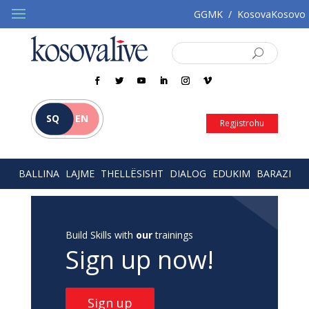
GGMK
/
KosovaKosovo
SQ
EN
Regjistrohu
BALLINA
LAJME
THELLËSISHT
DIALOG
EDUKIM
BARAZI
Build Skills with
our
trainings
Sign up now!
Sign up