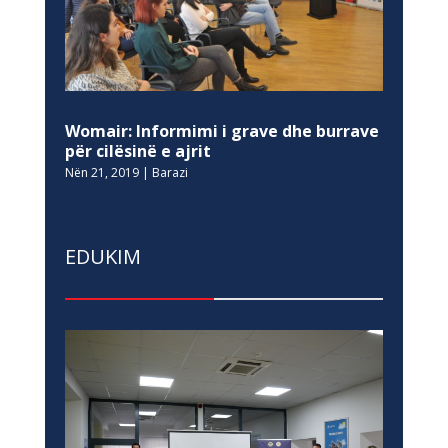
Womair: Informimi i grave dhe burrave
për cilësinë e ajrit
Nën 21, 2019
|
Barazi
EDUKIM