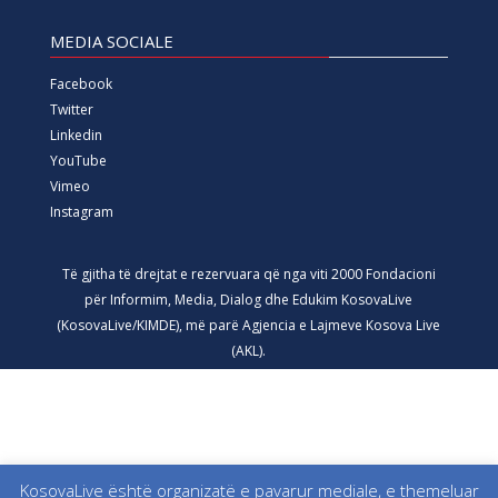
MEDIA SOCIALE
Facebook
Twitter
Linkedin
YouTube
Vimeo
Instagram
Të gjitha të drejtat e rezervuara që nga viti 2000 Fondacioni
për Informim, Media, Dialog dhe Edukim KosovaLive
(KosovaLive/KIMDE), më parë Agjencia e Lajmeve Kosova Live
(AKL).
KosovaLive është organizatë e pavarur mediale, e themeluar