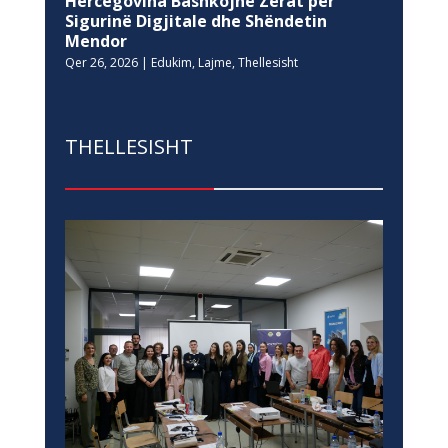
Hercegovina Bashkojnë Zërat për
Sigurinë Digjitale dhe Shëndetin
Mendor
Qer 26, 2026
|
Edukim
,
Lajme
,
Thellesisht
THELLESISHT