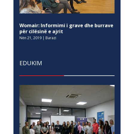
Womair: Informimi i grave dhe burrave
për cilësinë e ajrit
Nën 21, 2019
|
Barazi
EDUKIM