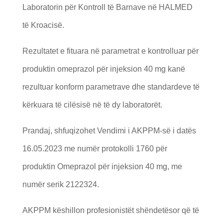
Laboratorin për Kontroll të Barnave në HALMED
të Kroacisë.
Rezultatet e fituara në parametrat e kontrolluar për
produktin omeprazol për injeksion 40 mg kanë
rezultuar konform parametrave dhe standardeve të
kërkuara të cilësisë në të dy laboratorët.
Prandaj, shfuqizohet Vendimi i AKPPM-së i datës
16.05.2023 me numër protokolli 1760 për
produktin Omeprazol për injeksion 40 mg, me
numër serik 2122324.
AKPPM këshillon profesionistët shëndetësor që të