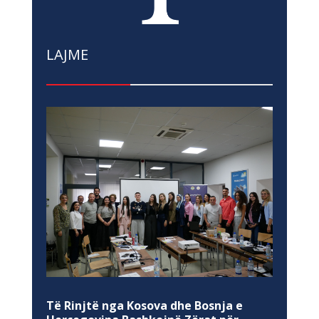
LAJME
Të Rinjtë nga Kosova dhe Bosnja e