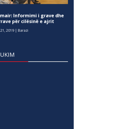
mair: Informimi i grave dhe
rave për cilësinë e ajrit
21, 2019
|
Barazi
DUKIM