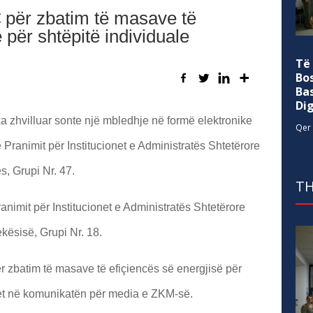
€ për zbatim të masave të
 për shtëpitë individuale
Të
Bo
Ba
Di
 zhvilluar sonte një mbledhje në formë elektronike
Qer 
 Pranimit për Institucionet e Administratës Shtetërore
s, Grupi Nr. 47.
TH
nimit për Institucionet e Administratës Shtetërore
ekësisë, Grupi Nr. 18.
r zbatim të masave të efiçiencës së energjisë për
uhet në komunikatën për media e ZKM-së.