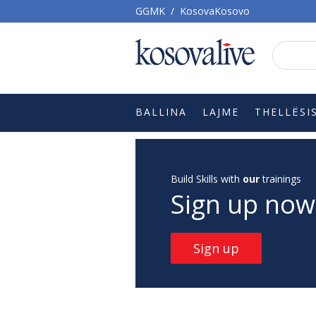
GGMK
/
KosovaKosovo
BALLINA
LAJME
THELLËSI
Build Skills with
our
trainings
Sign up now
Sign up