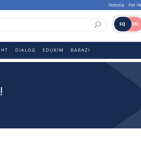
Historia
Për N
SQ
EN
SHT
DIALOG
EDUKIM
BARAZI
!