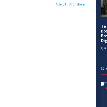
Artikulli i Ardhshëm
→
Të
Bo
Ba
Di
Qer 
DI