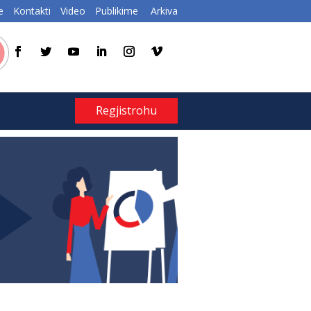
e
Kontakti
Video
Publikime
Arkiva
Regjistrohu