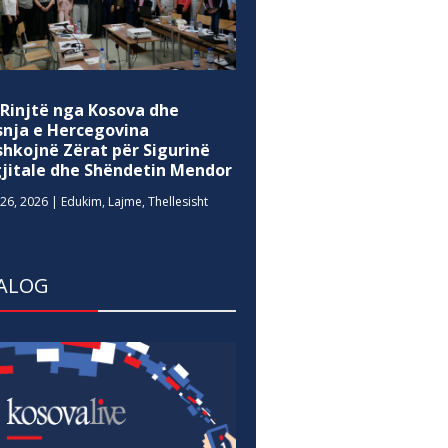
 Rinjtë nga Kosova dhe
snja e Hercegovina
shkojnë Zërat për Sigurinë
gjitale dhe Shëndetin Mendor
26, 2026
|
Edukim
,
Lajme
,
Thellesisht
ALOG