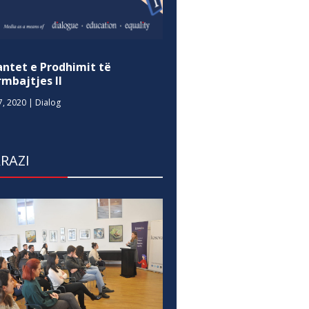
antet e Prodhimit të
mbajtjes II
7, 2020
|
Dialog
RAZI