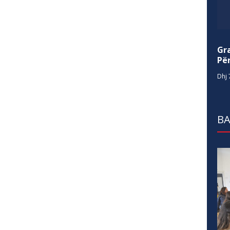
Gr
Për
Dhj 
BA