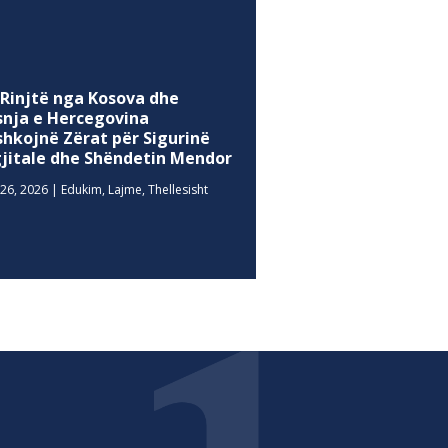
 Rinjtë nga Kosova dhe
snja e Hercegovina
shkojnë Zërat për Sigurinë
gjitale dhe Shëndetin Mendor
26, 2026
|
Edukim
,
Lajme
,
Thellesisht
MEDIA SOCIALE
Facebook