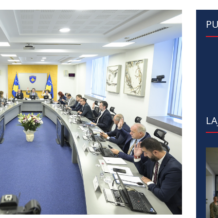
PU
LA