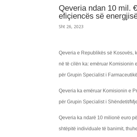
Qeveria ndan 10 mil. 
efiçiencës së energjisë
Sht 26, 2023
Qeveria e Republikës së Kosovës, ka
në të cilën ka: emëruar Komisionin e
për Grupin Specialist i Farmaceutikë
Qeveria ka emëruar Komisionin e Pra
për Grupin Specialist i Shëndetit/Mj
Qeveria ka ndarë 10 milionë euro pë
shtëpitë individuale të banimit, th