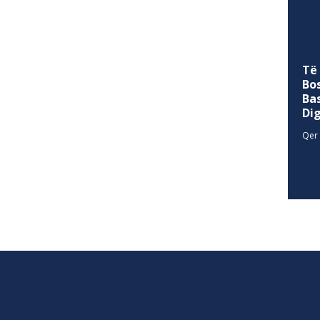
Të
Bo
Ba
Di
Qer 
SITEMAP
allina
Historia
Privacy Policy