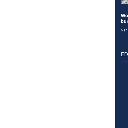
Wo
bur
Nën 
E