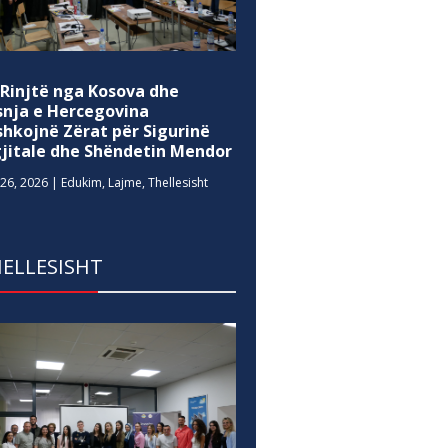
 Rinjtë nga Kosova dhe
snja e Hercegovina
shkojnë Zërat për Sigurinë
gjitale dhe Shëndetin Mendor
26, 2026
|
Edukim
,
Lajme
,
Thellesisht
ELLESISHT