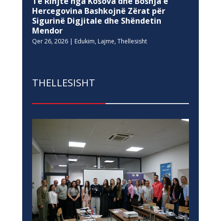
Të Rinjtë nga Kosova dhe Bosnja e
Hercegovina Bashkojnë Zërat për
Sigurinë Digjitale dhe Shëndetin
Mendor
Qer 26, 2026
|
Edukim
,
Lajme
,
Thellesisht
THELLESISHT