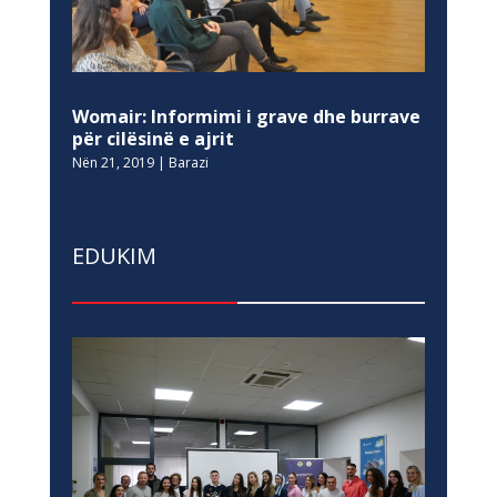
Womair: Informimi i grave dhe burrave
për cilësinë e ajrit
Nën 21, 2019
|
Barazi
EDUKIM