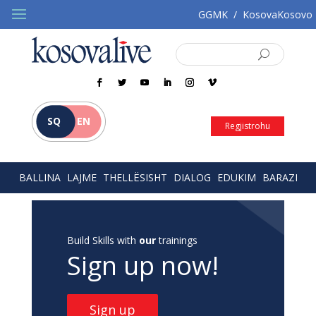
GGMK
/
KosovaKosovo
SQ
EN
Regjistrohu
BALLINA
LAJME
THELLËSISHT
DIALOG
EDUKIM
BARAZI
Build Skills with
our
trainings
Sign up now!
Sign up